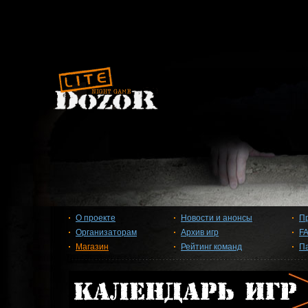
О проекте
Новости и анонсы
П
Организаторам
Архив игр
F
Магазин
Рейтинг команд
П