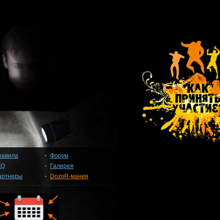
равила
Форум
AQ
Галерея
артнеры
DozoR-мания