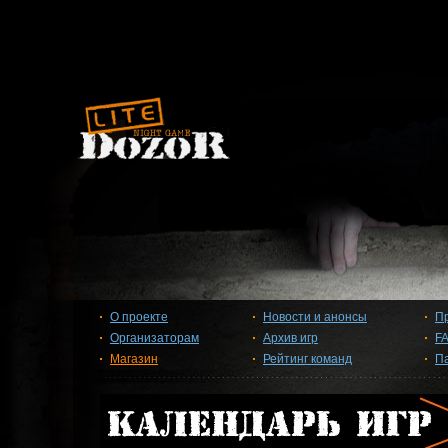
О проекте
Новости и анонсы
П
Организаторам
Архив игр
F
Магазин
Рейтинг команд
П