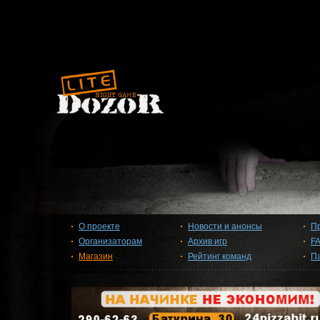
О проекте
Новости и анонсы
П
Организаторам
Архив игр
F
Магазин
Рейтинг команд
П