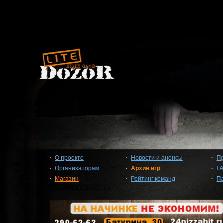
О проекте
Новости и анонсы
П
Организаторам
Архив игр
F
Магазин
Рейтинг команд
П