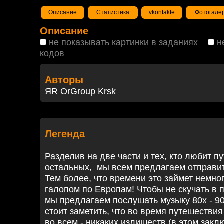
Описание
Статистика
vkontakte
Фотогале
Описание
не показывать картинки в заданиях
н
кодов
Авторы
ЯR OrGroup Krsk
Легенда
Разделив на две части и тех, кто любит п
остальных, мы всем предлагаем отправит
Тем более, что времени это займет немно
галопом по Европам! Чтобы не скучать в 
мы предлагаем послушать музыку 80х - 9
стоит заметить, что во время путешестви
во всем - никаких излишеств (в этом зак