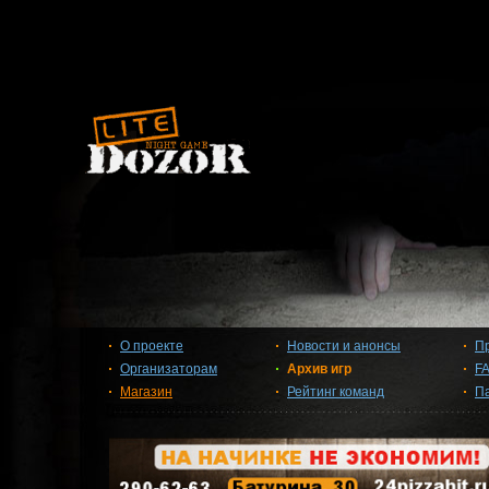
О проекте
Новости и анонсы
П
Организаторам
Архив игр
F
Магазин
Рейтинг команд
П