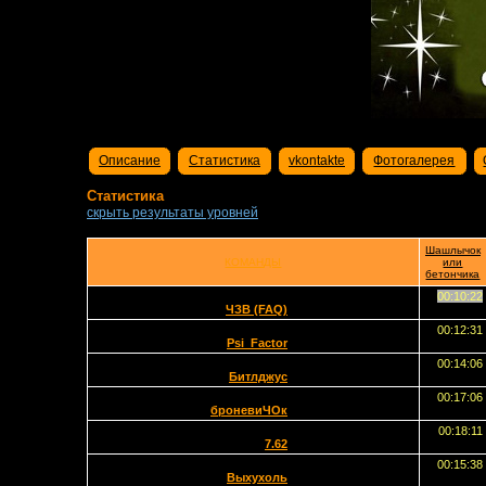
Описание
Статистика
vkontakte
Фотогалерея
Статистика
скрыть результаты уровней
Шашлычок
КОМАНДЫ
или
бетончика
00:10:22
ЧЗВ (FAQ)
00:12:31
Psi_Factor
00:14:06
Битлджус
00:17:06
броневиЧОк
00:18:11
7.62
00:15:38
Выхухоль