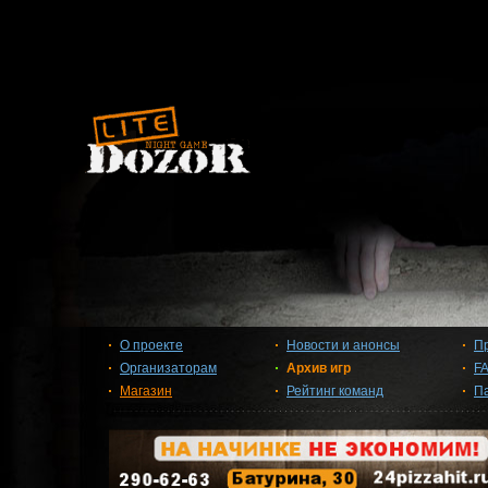
О проекте
Новости и анонсы
П
Организаторам
Архив игр
F
Магазин
Рейтинг команд
П