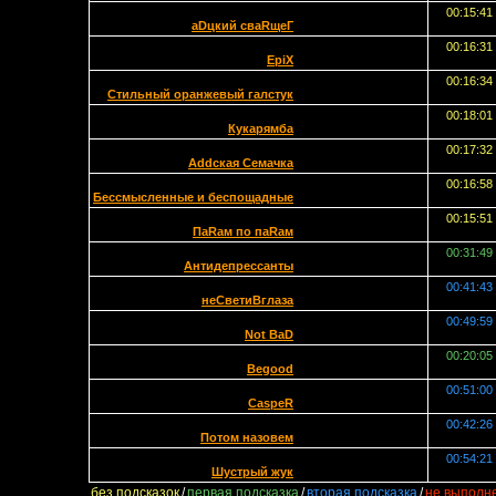
00:15:41
aDцкий сваRщеГ
00:16:31
EpiX
00:16:34
Стильный оранжевый галстук
00:18:01
Кукарямба
00:17:32
Addская Семачка
00:16:58
Бессмысленные и беспощадные
00:15:51
ПаRам по паRам
00:31:49
Антидепрессанты
00:41:43
неСветиВглаза
00:49:59
Not BaD
00:20:05
Begood
00:51:00
CaspeR
00:42:26
Потом назовем
00:54:21
Шустрый жук
без подсказок
/
первая подсказка
/
вторая подсказка
/
не выполн