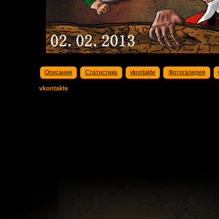
Описание
Статистика
vkontakte
Фотогалерея
vkontakte