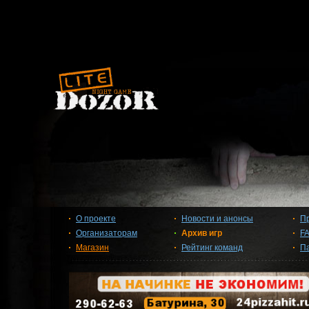
О проекте
Новости и анонсы
П
Организаторам
Архив игр
F
Магазин
Рейтинг команд
П