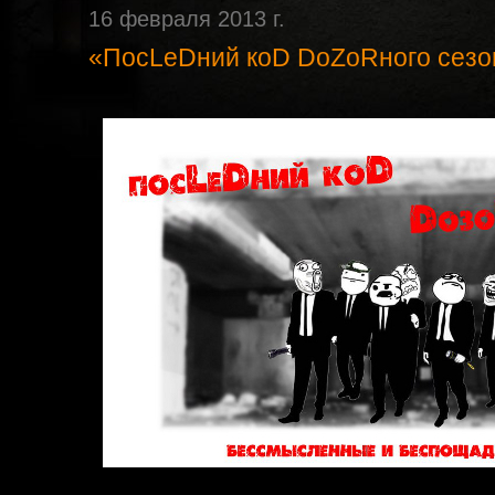
16 февраля 2013 г.
«ПосLеDний коD DоZоRного сезон