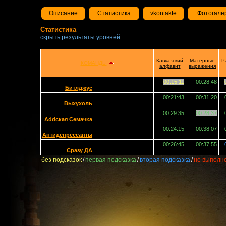
Описание
Статистика
vkontakte
Фотогале
Статистика
скрыть результаты уровней
Кавказский
Матерные
Р
КОМАНДЫ
алфавит
выражения
00:15:11
00:28:48
Битлджус
00:21:43
00:31:20
Выхухоль
00:29:35
00:28:37
Addская Семачка
00:24:15
00:38:07
Антидепрессанты
00:26:45
00:37:55
Сразу ДА
без подсказок
/
первая подсказка
/
вторая подсказка
/
не выполн