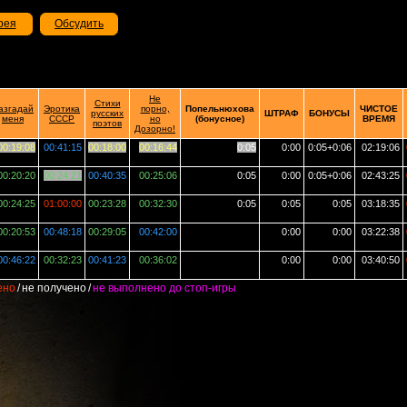
рея
Обсудить
Не
Стихи
азгадай
Эротика
порно,
Попельнюхова
ЧИСТОЕ
русских
ШТРАФ
БОНУСЫ
меня
СССР
но
(бонусное)
ВРЕМЯ
поэтов
Дозорно!
00:19:08
00:41:15
00:18:00
00:16:44
0:05
0:00
0:05+0:06
02:19:06
00:20:20
00:24:21
00:40:35
00:25:06
0:05
0:00
0:05+0:06
02:43:25
00:24:25
01:00:00
00:23:28
00:32:30
0:05
0:05
0:05
03:18:35
00:20:53
00:48:18
00:29:05
00:42:00
0:00
0:00
03:22:38
00:46:22
00:32:23
00:41:23
00:36:02
0:00
0:00
03:40:50
ено
/
не получено
/
не выполнено до стоп-игры