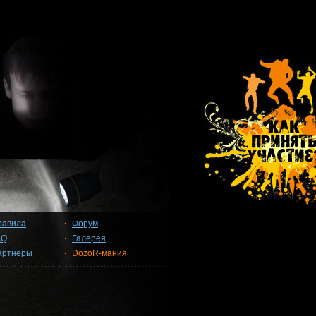
равила
Форум
AQ
Галерея
артнеры
DozoR-мания