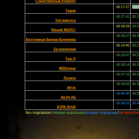
Следственный Комитет
00:17:27
00:2
Грачи
00:27:41
00:2
Ухо вангога
00:18:29
00:2
Юркий МОПС!
00:28:27
00:3
Болтливые Брови Брежнева
00:19:45
00:2
Zа пределом
00:20:47
00:2
Три О
00:28:14
00:2
REDtomat
00:37:16
00:2
Лопата
00:34:43
00:3
All-in
00:45:40
00:3
Да Ну На
00:48:03
00:4
АЗЛК DrivE
без подсказок
/
первая подсказка
/
вторая подсказка
/
не выполн