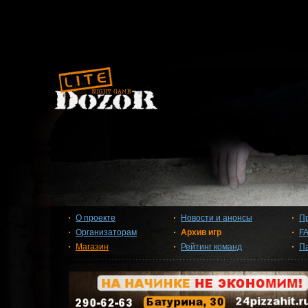
О проекте
Новости и анонсы
П
Организаторам
Архив игр
F
Магазин
Рейтинг команд
П