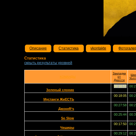
Описание
Статистика
vkontakte
Фотогале
Статистика
скрыть результаты уровней
Закладки
Шк
КОМАНДЫ
от
Уол
Джесси
00:16:57
00:2
Зеленый слоник
00:18:05
00:2
Мустанги ЖиЕСТЬ
00:27:58
00:2
ДжокеR‘s
00:25:44
00:3
So Slow
00:17:50
00:2
Чеширы
00:29:12
00:2