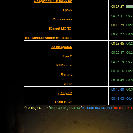
Следственный Комитет
00:17:27
00:2
Грачи
00:27:41
00:2
Ухо вангога
00:18:29
00:2
Юркий МОПС!
00:28:27
00:3
Болтливые Брови Брежнева
00:19:45
00:2
Zа пределом
00:20:47
00:2
Три О
00:28:14
00:2
REDtomat
00:37:16
00:2
Лопата
00:34:43
00:3
All-in
00:45:40
00:3
Да Ну На
00:48:03
00:4
АЗЛК DrivE
без подсказок
/
первая подсказка
/
вторая подсказка
/
не выполн