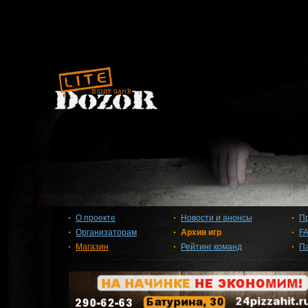
О проекте
Новости и анонсы
П
Организаторам
Архив игр
F
Магазин
Рейтинг команд
П