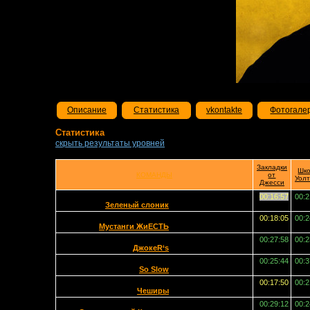
Описание
Статистика
vkontakte
Фотогале
Статистика
скрыть результаты уровней
Закладки
Шк
КОМАНДЫ
от
Уол
Джесси
00:16:57
00:2
Зеленый слоник
00:18:05
00:2
Мустанги ЖиЕСТЬ
00:27:58
00:2
ДжокеR‘s
00:25:44
00:3
So Slow
00:17:50
00:2
Чеширы
00:29:12
00:2