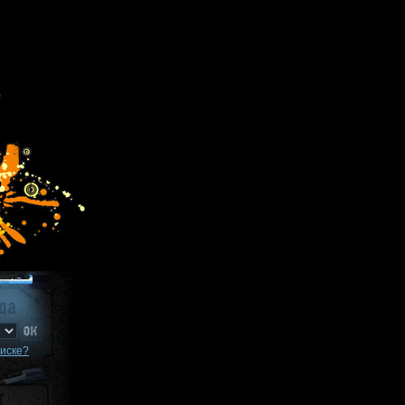
писке?