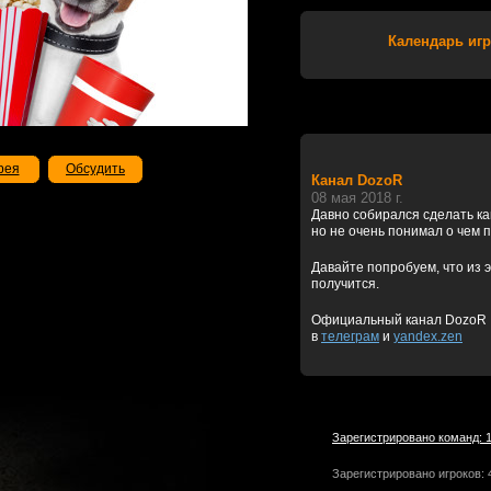
Календарь игр
рея
Обсудить
Канал DozoR
08 мая 2018 г.
Давно собирался сделать к
но не очень понимал о чем 
Давайте попробуем, что из э
получится.
Официальный канал DozoR
в
телеграм
и
yandex.zen
Зарегистрировано команд: 
Зарегистрировано игроков: 