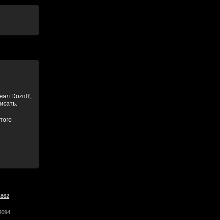
анал DozoR,
писать.
того
1862
4094