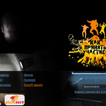
равила
Форум
AQ
Галерея
артнеры
DozoR-мания
Вашего города нет в с