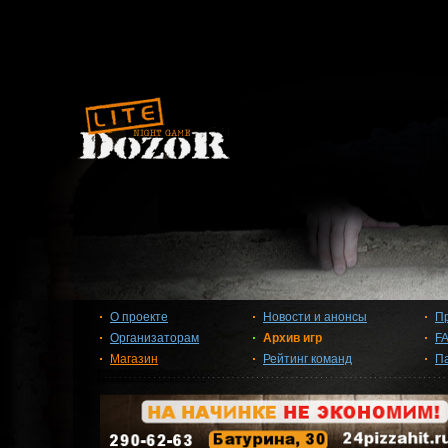
О проекте
Новости и анонсы
П
Организаторам
Архив игр
F
Магазин
Рейтинг команд
П