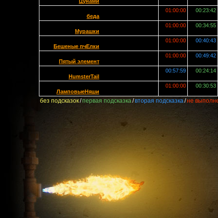
Цунами
01:00:00
00:23:42
беда
01:00:00
00:34:55
Мурашки
01:00:00
00:40:43
Бешеные пчЕлки
01:00:00
00:49:42
Пятый элемент
00:57:59
00:24:14
HumsterTail
01:00:00
00:30:53
ЛамповыеНяши
без подсказок
/
первая подсказка
/
вторая подсказка
/
не выполн