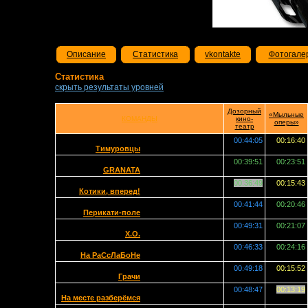
Описание
Статистика
vkontakte
Фотогале
Статистика
скрыть результаты уровней
Дозорный
«Мыльные
КОМАНДЫ
кино-
оперы»
театр
00:44:05
00:16:40
Тимуровцы
00:39:51
00:23:51
GRANATA
00:36:49
00:15:43
Котики, вперед!
00:41:44
00:20:46
Перикати-поле
00:49:31
00:21:07
X.O.
00:46:33
00:24:16
На РаСсЛаБоНе
00:49:18
00:15:52
Грачи
00:48:47
00:13:19
На месте разберёмся