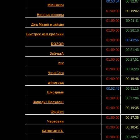
00:53:54
00:32:07
MiniBikini
01:00:00
00:19:02
Ночные пссссы
01:00:00
00:21:11
Дед Мазай и зайцы
01:00:00
00:28:10
Быстрее чем кролики
01:00:00
00:43:56
DOZOR
01:00:00
00:21:43
ЗайчатА
01:00:00
00:27:51
2x2
01:00:00
00:26:29
ЧичиГага
01:00:00
00:19:46
winоград
00:52:45
00:31:15
Шкодные
01:00:00
00:37:06
Заводи! Поехали!
01:00:00
00:19:35
Фффен
01:00:00
00:17:35
Чертовки
01:00:00
00:18:41
КАВАБАНГА
01:00:00
00:38:57