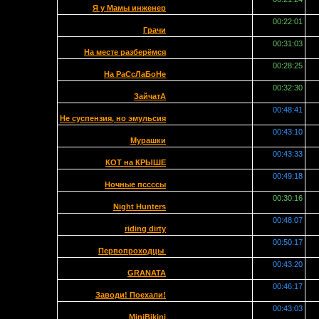
Я у Мамы инженер
00:22:01
Грачи
00:31:03
На месте разберёмся
00:28:25
На РаСсЛаБоНе
00:32:30
ЗайчатА
00:48:41
Не суспензия, но эмульсия
00:43:10
Мурашки
00:43:33
КОТ на КРЫШЕ
00:49:18
Ночные пссссы
00:30:16
Night Hunters
00:48:07
riding dirty
00:50:17
Первопроходцы
00:43:20
GRANATA
00:46:17
Заводи! Поехали!
00:43:03
MiniBikini