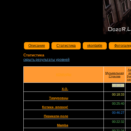
Описание
Статистика
vkontakte
Фотогале
Статистика
скрыть результаты уровней
Ав
Музыкальная
а
КОМАНДЫ
Стрелка
бу
за
00:16:28
X.O.
00:18:33
Тимуровцы
00:25:40
Котики, вперед!
00:46:27
Перикати-поле
00:22:32
Mamba
00:21:24