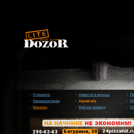
О проекте
Новости и анонсы
П
Организаторам
Архив игр
F
Магазин
Рейтинг команд
П