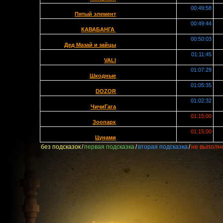
00:49:58
Пятый элемент
00:49:44
КАВАБАНГА
00:50:03
Дед Мазай и зайцы
01:11:45
VALI
01:07:29
Шкодные
01:05:35
DOZOR
01:02:32
ЧичиГага
01:15:00
Зоопарк
01:15:00
Цунами
без подсказок
/
первая подсказка
/
вторая подсказка
/
не выполн