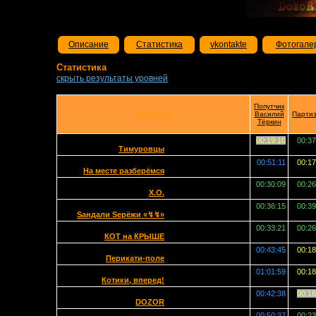
Описание
Статистика
vkontakte
Фотогале
Статистика
скрыть результаты уровней
Попутчик
КОМАНДЫ
Василий
Парти
Тёркин
00:19:10
00:37
Тимуровцы
00:51:11
00:17
На месте разберёмся
00:30:09
00:26
X.O.
00:36:15
00:39
Sандали Sерёжи «↯↯»
00:33:21
00:26
КОТ на КРЫШЕ
00:43:45
00:18
Перикати-поле
01:01:59
00:18
Котики, вперед!
00:42:38
00:16
DOZOR
00:50:37
00:23