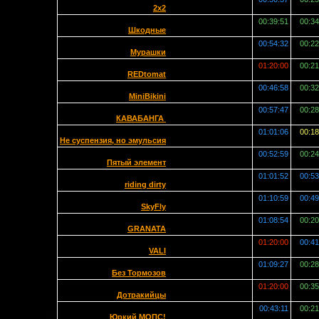
2x2
00:39:51
00:34
Шкодные
00:54:32
00:22
Мурашки
01:20:00
00:21
REDtomat
00:46:58
00:32
MiniBikini
00:57:47
00:28
КАВАБАНГА
01:01:06
00:18
Не суспензия, но эмульсия
00:52:59
00:24
Пятый элемент
01:01:52
00:53
riding dirty
01:10:59
00:49
SkyFly
01:08:54
00:20
GRANATA
01:20:00
00:41
VALI
01:09:27
00:28
Без Тормозов
01:20:00
00:35
Дотракийцы
00:43:11
00:21
Юркий МОПС!