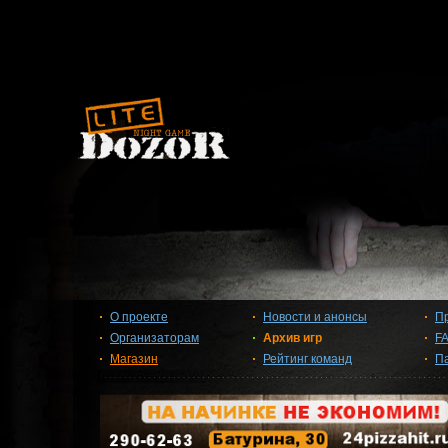
О проекте
Новости и анонсы
П
Организаторам
Архив игр
F
Магазин
Рейтинг команд
П