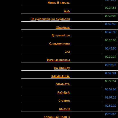
Мятный карась
00:34:55
X.O.
00:38:06
Не суспензия, но эмульсия
00:45:50
Шкодные
00:40:36
Дотракийцы
00:26:03
Сладкие пони
00:43:50
2x2
00:39:14
Ночные пссссы
00:48:16
По Фрейду
00:46:01
КАВАБАНГА
00:35:54
GRANATA
00:59:06
РаЗ-ДвА
01:07:26
Сroaton
00:52:19
DOZOR
00:49:57
Коварный План :)