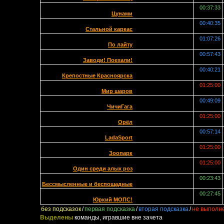
00:37:33
Цунами
00:40:35
Стальной каркас
01:07:26
По лайту
00:57:43
Заводи! Поехали!
00:40:21
Крепостные Красноярска
01:25:00
Мир шаров
00:49:09
ЧичиГага
01:25:00
Орёл
00:57:14
LadaSport
01:25:00
Зоопарк
01:25:00
Один среди алых роз
00:23:43
Бессмысленные и беспощадные
00:27:45
Юркий МОПС!
без подсказок
/
первая подсказка
/
вторая подсказка
/
не выполн
Выделены
команды, игравшие вне зачета