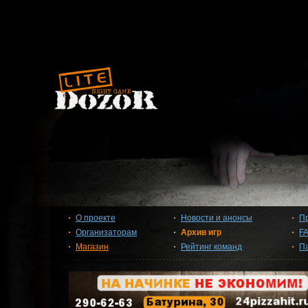
О проекте
Новости и анонсы
П
Организаторам
Архив игр
F
Магазин
Рейтинг команд
П