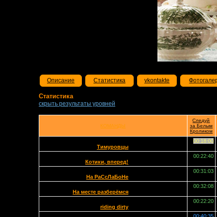
Описание
Статистика
vkontakte
Фотогале
Статистика
скрыть результаты уровней
Следуй
КОМАНДЫ
за Белым
Кроликом
00:18:00
Тимуровцы
00:22:40
Котики, вперед!
00:31:03
На РаСсЛаБоНе
00:32:08
На месте разберёмся
00:22:20
riding dirty
00:40:35