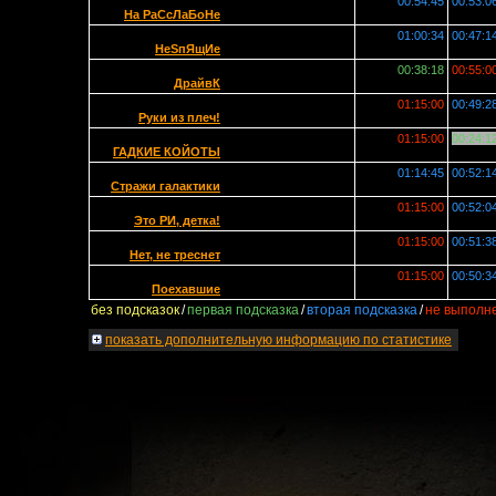
00:54:45
00:53:0
На РаСсЛаБоНе
01:00:34
00:47:1
НеSпЯщИе
00:38:18
00:55:0
ДрайвК
01:15:00
00:49:2
Руки из плеч!
01:15:00
00:24:1
ГАДКИЕ КОЙОТЫ
01:14:45
00:52:1
Стражи галактики
01:15:00
00:52:0
Это РИ, детка!
01:15:00
00:51:3
Нет, не треснет
01:15:00
00:50:3
Поехавшие
без подсказок
/
первая подсказка
/
вторая подсказка
/
не выполн
показать
дополнительную информацию по статистике