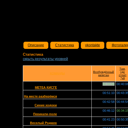
Описание
Статистика
vkontakte
Фотогале
Статистика
скрыть результаты уровней
Там,
Возбуждённый
где
КОМАНДЫ
капитан
стоит
*уй
00:33:54
00:40:0
МЕТЕА КИСГЕ
00:51:10
00:43:3
На месте разберёмся
00:42:58
00:44:5
Синие ходоки
00:46:12
00:34:1
Перикати-поле
00:41:23
00:50:3
Веселый Роджер