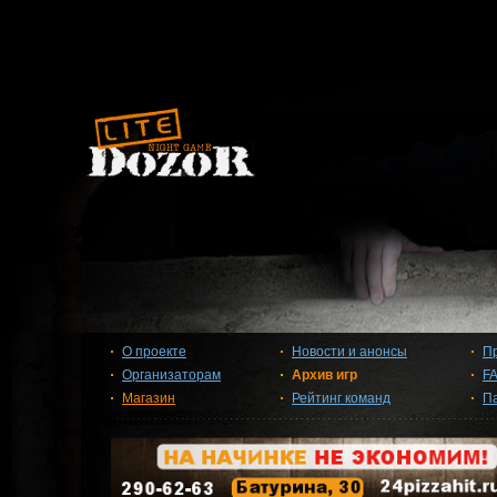
О проекте
Новости и анонсы
П
Организаторам
Архив игр
F
Магазин
Рейтинг команд
П