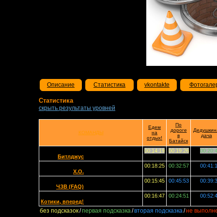
Описание
Статистика
vkontakte
Фотогале
Статистика
скрыть результаты уровней
По
Едем
дороге
Дедушкин
КОМАНДЫ
на
в
дача
отдых!
Батайск
00:14:19
00:19:26
00:20:
Битлджус
00:18:25
00:32:57
00:41:
X.O.
00:15:45
00:45:53
00:39:
ЧЗВ (FAQ)
00:16:47
00:24:51
00:52:
Котики, вперед!
без подсказок
/
первая подсказка
/
вторая подсказка
/
не выполн