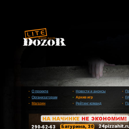
О проекте
Новости и анонсы
П
Организаторам
Архив игр
F
Магазин
Рейтинг команд
П