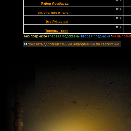
0:00
Район Ломбарда
0:00
он, она, оно и тело
0:00
Это РИ, детка!
0:00
Топишь - топи
без подсказок
/
первая подсказка
/
вторая подсказка
/
не выполн
показать
дополнительную информацию по статистике