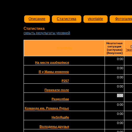
Описание
Статистика
vkontakte
Фотогале
Статистика
скрыть результаты уровней
Нештатная
ситуация
КОМАНДЫ
(заглушка)
“при
(бонусное)
0:00
На месте разберёмся
0:00
Я у Мамы инженер
0:00
Р257
0:00
Перикати-поле
0:00
Раздолбаи
0:00
Команда им. Романа Лурье
0:00
НеSпЯщИе
0:00
Володины друзья