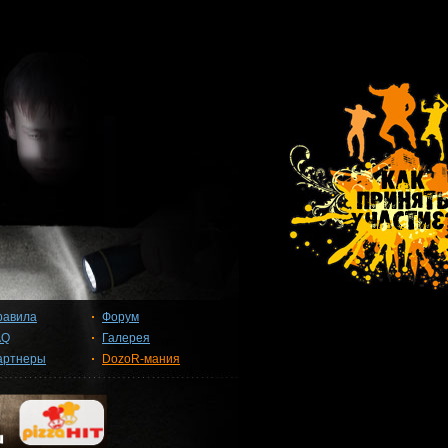
равила
Форум
AQ
Галерея
артнеры
DozoR-мания