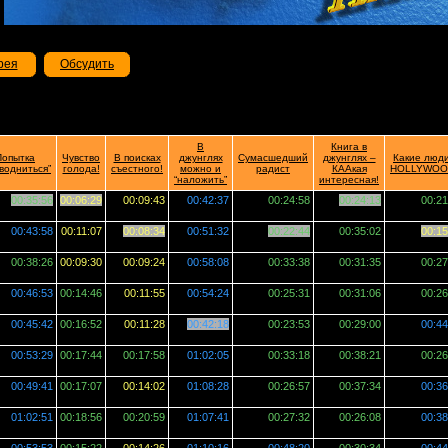
рея
Обсудить
В
Книга в
Попытка
Чувство
В поисках
джунглях
Сумасшедший
джунглях –
Какие люди
водниться”
голода!
съестного!
можно и
радист
КААкая
HOLLYWOO
“наложить”
интересная!
00:35:56
00:06:29
00:09:43
00:42:37
00:24:58
00:24:13
00:21
00:43:58
00:11:07
00:08:34
00:51:32
00:22:44
00:35:02
00:15
00:38:26
00:09:30
00:09:24
00:58:08
00:33:38
00:31:35
00:27
00:46:53
00:14:46
00:11:55
00:54:24
00:25:31
00:31:06
00:26
00:45:42
00:16:52
00:11:28
00:42:18
00:23:53
00:29:00
00:44
00:53:29
00:17:44
00:17:58
01:02:05
00:33:18
00:38:21
00:26
00:49:41
00:17:07
00:14:02
01:08:28
00:26:57
00:37:34
00:36
01:02:51
00:18:56
00:20:59
01:07:41
00:27:32
00:26:08
00:38