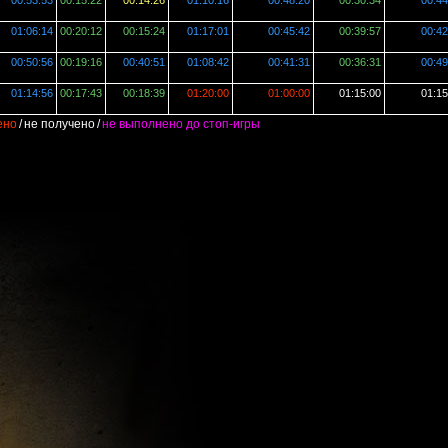
00:53:53
00:15:22
00:14:26
01:10:16
00:48:20
00:30:34
00:44
01:06:14
00:20:12
00:15:24
01:17:01
00:45:42
00:39:57
00:42
00:50:56
00:19:16
00:40:51
01:08:42
00:41:31
00:36:31
00:49
01:14:56
00:17:43
00:18:39
01:20:00
01:00:00
01:15:00
01:15
ено
/
не получено
/
не выполнено до стоп-игры