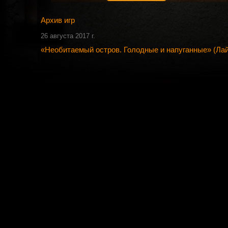
Архив игр
26 августа 2017 г.
«Необитаемый остров. Голодные и напуганные» (Лай