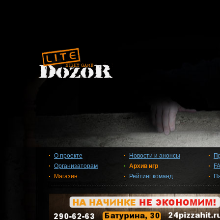
О проекте
Новости и анонсы
П
Организаторам
Архив игр
F
Магазин
Рейтинг команд
П