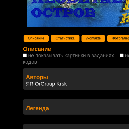
Описание
Статистика
vkontakte
Фотогале
Описание
не показывать картинки в заданиях
н
кодов
Авторы
ЯR OrGroup Krsk
Легенда