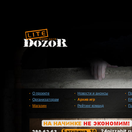
О проекте
Новости и анонсы
П
Организаторам
Архив игр
F
Магазин
Рейтинг команд
П