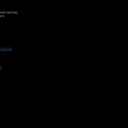
инистратор),
кте