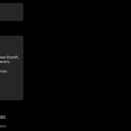
анал DozoR,
писать.
того
1862
4094