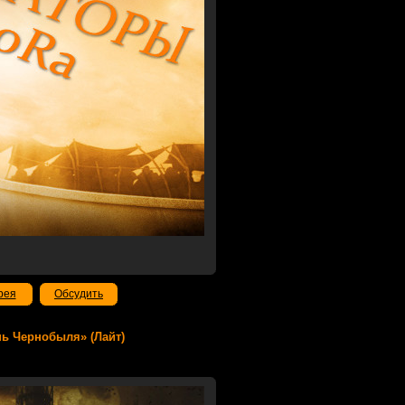
рея
Обсудить
Тень Чернобыля» (Лайт)