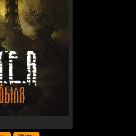
рея
Обсудить