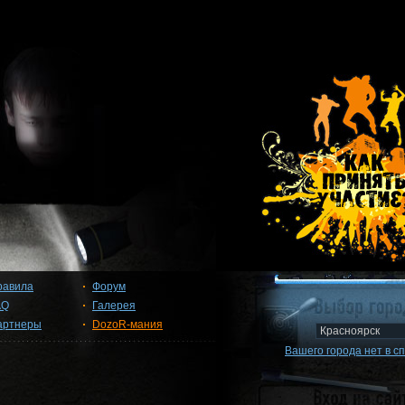
равила
Форум
AQ
Галерея
артнеры
DozoR-мания
Вашего города нет в с