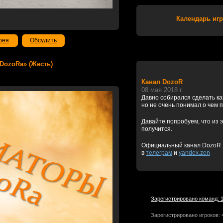
Календарь игр
рея
Обсудить
ы DozoRа» (Жесть)
Канал DozoR
08 мая 2018 г.
Давно собирался сделать к
но не очень понимал о чем 
Давайте попробуем, что из э
получится.
Официальный канал DozoR
в
телеграм
и
yandex.zen
Зарегистрировано команд: 
Зарегистрировано игроков: 