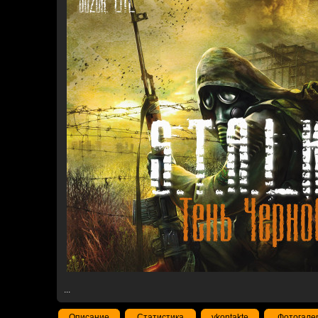
...
Описание
Статистика
vkontakte
Фотогале