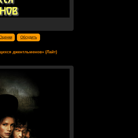
Оценки
Обсудить
ающихся джентльменов» (Лайт)