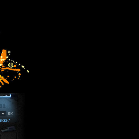
писке?