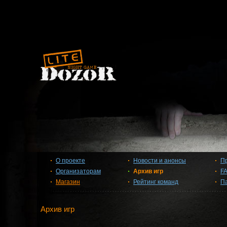
О проекте
Новости и анонсы
П
Организаторам
Архив игр
F
Магазин
Рейтинг команд
П
Архив игр