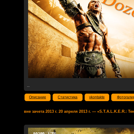
...
Описание
Статистика
vkontakte
Фотогале
вне зачета 2013 г. 20 апреля 2013 г. — «S.T.A.L.K.E.R.: 