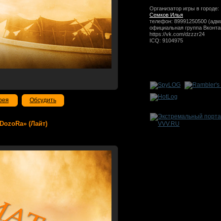
Организатор игры в городе:
Семков Илья
телефон: 89991250500 (адм
официальная группа Вконта
https://vk.com/dzzzr24
ICQ: 9104975
рея
Обсудить
 DozoRа» (Лайт)