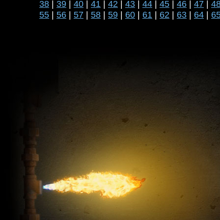
38
|
39
|
40
|
41
|
42
|
43
|
44
|
45
|
46
|
47
|
4
55
|
56
|
57
|
58
|
59
|
60
|
61
|
62
|
63
|
64
|
6