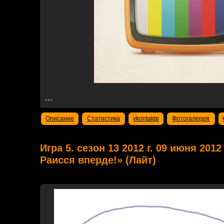
...
Описание
Статистика
vkontakte
Фотогалерея
Игра 5. сезон 13 2012 г. 09 июня 20
Раисся вперде!» (Лайт)