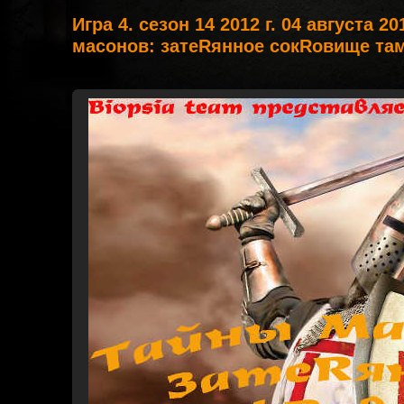
Игра 4. сезон 14 2012 г. 04 августа 2
масонов: затеRянное сокRовище там