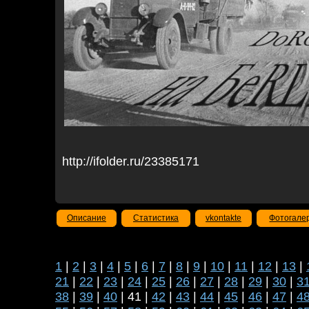
http://ifolder.ru/23385171
Описание
Статистика
vkontakte
Фотогале
1
|
2
|
3
|
4
|
5
|
6
|
7
|
8
|
9
|
10
|
11
|
12
|
13
|
21
|
22
|
23
|
24
|
25
|
26
|
27
|
28
|
29
|
30
|
3
38
|
39
|
40
| 41 |
42
|
43
|
44
|
45
|
46
|
47
|
4