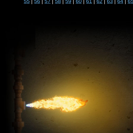
55
|
56
|
57
|
58
|
59
|
60
|
61
|
62
|
63
|
64
|
6