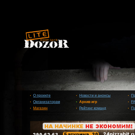
О проекте
Новости и анонсы
П
Организаторам
Архив игр
F
Магазин
Рейтинг команд
П