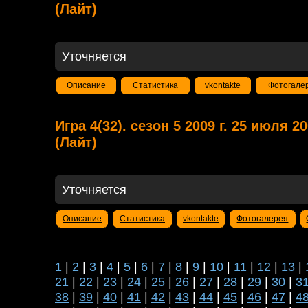
(Лайт)
Уточняется
Описание
Статистика
vkontakte
Фотогале
Игра 4(32). сезон 5 2009 г. 25 июля 
(Лайт)
Уточняется
Описание
Статистика
vkontakte
Фотогалерея
1
|
2
|
3
|
4
|
5
|
6
|
7
|
8
|
9
|
10
|
11
|
12
|
13
|
21
|
22
|
23
|
24
|
25
|
26
|
27
|
28
|
29
|
30
|
3
38
|
39
|
40
|
41
|
42
|
43
|
44
|
45
|
46
|
47
|
4