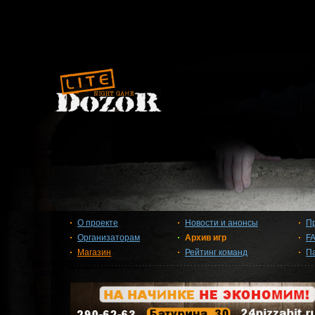
О проекте
Новости и анонсы
П
Организаторам
Архив игр
F
Магазин
Рейтинг команд
П