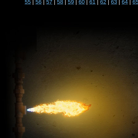
55
|
56
|
57
|
58
|
59
|
60
|
61
|
62
|
63
|
64
|
6