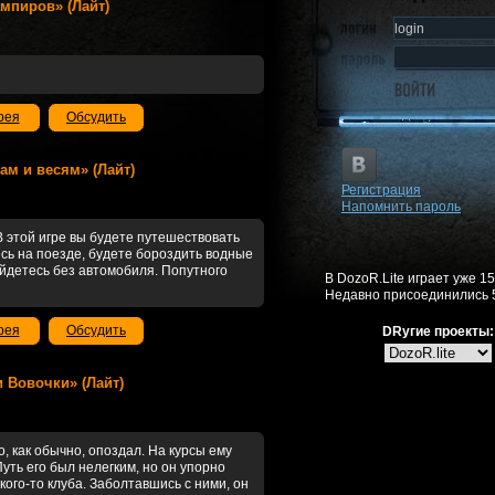
ампиров» (Лайт)
рея
Обсудить
Dам и весям» (Лайт)
Регистрация
Напомнить пароль
 В этой игре вы будете путешествовать
сь на поезде, будете бороздить водные
ойдетесь без автомобиля. Попутного
В DozoR.Lite играет уже 1
Недавно присоединились 
рея
Обсудить
DRугие проекты:
ки Вовочки» (Лайт)
, как обычно, опоздал. На курсы ему
уть его был нелегким, но он упорно
кого-то клуба. Заболтавшись с ними, он