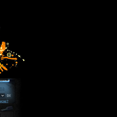
писке?