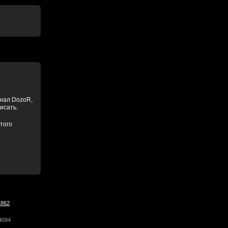
анал DozoR,
писать.
того
1862
4094