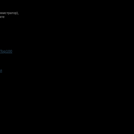
инистратор),
кте