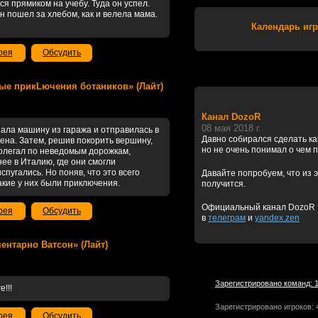
я прямиком на учебу. Туда он успел.
н пошел за хлебом, как и велела мама.
Календарь игр
рея
Обсудить
ожные прикLючения ботаников» (Лайт)
Канал DozoR
08 мая 2018 г.
нала машину из гаража и отправилась в
Давно собирался сделать к
вена. Затем, решив покорить вершину,
но не очень понимал о чем 
ролегал по неведомым дорожкам,
нее в Италию, где они смогли
спугались. Но поняв, что это всего
Давайте попробуем, что из э
акие у них были приключения.
получится.
Официальный канал DozoR
рея
Обсудить
в
телеграм
и
yandex.zen
ементарно Ватсон» (Лайт)
Зарегистрировано команд: 
!!!
Зарегистрировано игроков: 
рея
Обсудить