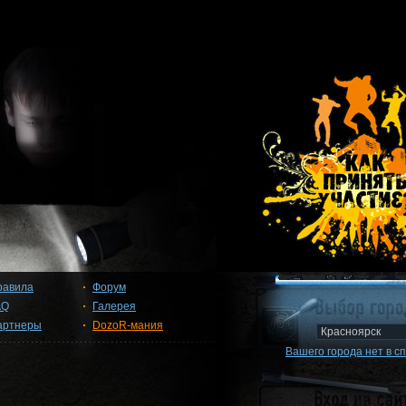
равила
Форум
AQ
Галерея
артнеры
DozoR-мания
Вашего города нет в с