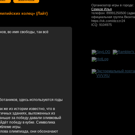
Организатор игры в городе:
Семков Илья
олимпийских колец» (Лайт)
телефон: 89991250500 (адм
официальная группа Вконта
https://vk.com/dzzzr24
ICQ: 9104975
ов, во имя свободы, так всё
 ботаников, здесь используются годы
 же из истории известно, что в
нтичных зданиях, выложенных из
раньше за победу давали оливковый
йдёт победу в кубке. Символика
мблеме игры.
 слова олимпиада, они обозначают