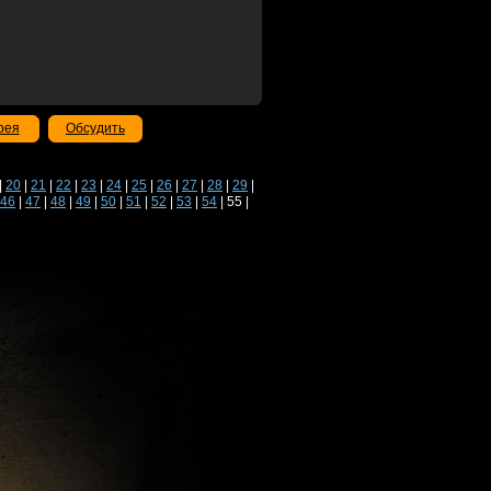
рея
Обсудить
|
20
|
21
|
22
|
23
|
24
|
25
|
26
|
27
|
28
|
29
|
46
|
47
|
48
|
49
|
50
|
51
|
52
|
53
|
54
| 55 |