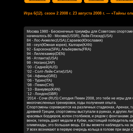
Игра 6(12). сезон 2 2008 г. 23 августа 2008 г. — «Тайны 
Москва 1980 - Бесконечные триумфы для Советских спортсмен
начиналось 80 - Москва(USSR), Лейк-Плэсид(USA)
84 - Лос-Анжелес(USA),Сараево(Югославия)
88 - сеул(Южная корея), Калгари(KAN)
92 - Барсеона(SPA), Альбервиль(FRA)
94 - Лиллехамер(DEN)
96 - Атланта(USA)
98 - Ногано(JAP)
‘00 - Сидней(AUS)
‘02 - Солт-Лейк-Сити(USA)
‘04 - Афины(GRE)
‘06 - Турин(ITA)
‘08 - Пекин(CHI)
‘10 - Ванкувер(KAN)
‘12 - Лондон(GBR)
‘2014 - Сочи (RUS) Сегодня Пекин 2008, это тебе не игры для
многочисленных тренировок, годы получения опыта.
Спортсмены соревнуются на различных стадионах, Аренах, так
древней Греции, спортсмены выступали в руинах, и других А
красивых бордюров, колон столбиков, и рядом с фонтанами. 
венок, теперь дают медали и Кубки, настоящий победитель на
олимпиады, это большая вещь. Её вы можете наблюдать на э
У всех возникают в первую очередь кольца в голове при виде