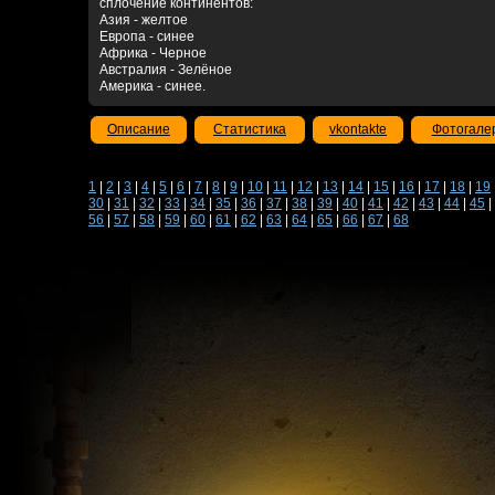
сплочение континентов:
Азия - желтое
Европа - синее
Африка - Черное
Австралия - Зелёное
Америка - синее.
Описание
Статистика
vkontakte
Фотогале
1
|
2
|
3
|
4
|
5
|
6
|
7
|
8
|
9
|
10
|
11
|
12
|
13
|
14
|
15
|
16
|
17
|
18
|
19
30
|
31
|
32
|
33
|
34
|
35
|
36
|
37
|
38
|
39
|
40
|
41
|
42
|
43
|
44
|
45
|
56
|
57
|
58
|
59
|
60
|
61
|
62
|
63
|
64
|
65
|
66
|
67
|
68