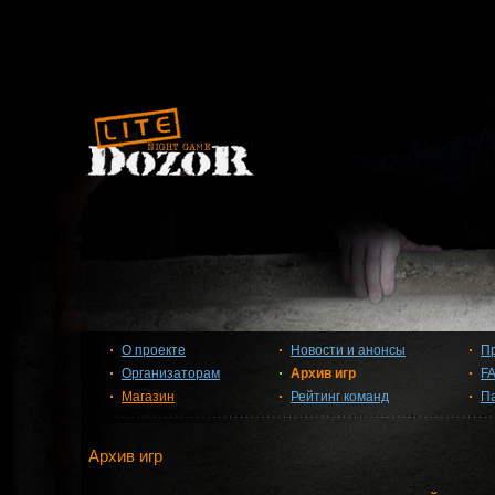
О проекте
Новости и анонсы
П
Организаторам
Архив игр
F
Магазин
Рейтинг команд
П
Архив игр