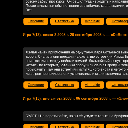
совсем забыл про курсы. Он решил туда не ходить и направилс
После школы, как обычно, попив из любимого крана водички, о
Все.
Описание
Статистика
vkontakte
Фотогале
Игра 7(13). сезон 2 2008 г. 20 сентября 2008 г. — «DоR
Желая найти приключения на одну точку, пара ботаников выг
дорогу. Сначала они поехали на охоту, где встретили Марка Т
они оказались между небом и землей. Дальнейший их путь п
катаясь по которым, ботаники прорубили окно в Европу. А точ
порыбачить. Там они встретили мультяшного енота и чего-то и
лишь рев пропеллера, они успокоились, и стали вспоминать к
Описание
Статистика
vkontakte
Фотогале
Игра 7(13). вне зачета 2008 г. 06 сентября 2008 г. — «Эл
БУДЕТ!!! Не переживайте, но вы её увидите только на брифинге
Описание
Статистика
vkontakte
Фотогале