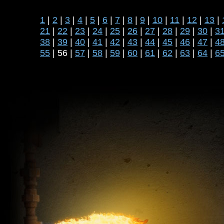
1
|
2
|
3
|
4
|
5
|
6
|
7
|
8
|
9
|
10
|
11
|
12
|
13
|
21
|
22
|
23
|
24
|
25
|
26
|
27
|
28
|
29
|
30
|
3
38
|
39
|
40
|
41
|
42
|
43
|
44
|
45
|
46
|
47
|
4
55
| 56 |
57
|
58
|
59
|
60
|
61
|
62
|
63
|
64
|
6