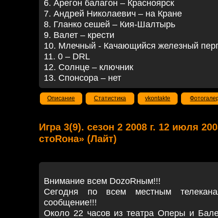
6. Арегон балагон – Красноярск
7. Андрей Николаевич – на Кране
8. Гланко сешей – Кия-Шалтырь
9. Валет – крести
10. Млечный - Качающийся железный пе
11. 0 – DRL
12. Солнце – ключник
13. Спонсора – нет
Описание
Статистика
vkontakte
Фотогале
Игра 3(9). сезон 2 2008 г. 12 июля 20
стоRона» (Лайт)
Внимание всем DozoRным!!!
Сегодня по всем местным телекана
сообщение!!!
Около 22 часов из театра Оперы и Бале