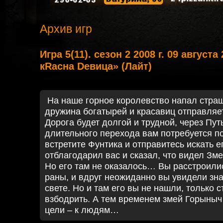
Архив игр
Игра 5(11). сезон 2 2008 г. 09 август
кRасна Dевица» (Лайт)
На наше горное королевство напал стра
дружина богатырей и красавиц отправляет
Дорога будет долгой и трудной, через Пу
длительного перехода вам потребуется п
встретите Фунтика и отправитесь искать е
отблагодарил вас и сказал, что видел Зм
Но его там не оказалось… Вы расстроили
раны, и вдруг неожиданно вы увидели зна
свете. Но и там его вы не нашли, только 
взбодрить. А тем временем змей Горыныч 
цели – к людям…