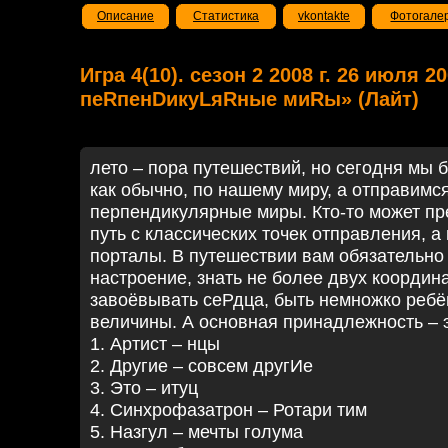
Описание
Статистика
vkontakte
Фотогале
Игра 4(10). сезон 2 2008 г. 26 июля 
пеRпенDикуLяRные миRы» (Лайт)
лето – пора путешествий, но сегодня мы 
как обычно, по нашему миру, а отправимся
перпендикулярные миры. Кто-то может пр
путь с классических точек отправления, а 
порталы. В путешествии вам обязательно
настроение, знать не более двух координа
завоёвывать сеРдца, быть немножко ребё
величины. А основная принадлежность – 
1. Артист – нцы
2. Другие – совсем другИе
3. Это – итуц
4. Синхрофазатрон – Ротари тим
5. Назгул – мечты голума