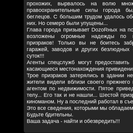
прохожих, вырвалось на волю множ
правоохранительные силы города б
беглецов. С большим трудом удалось об
них. Но семеро были упущены...
Глава города призывает DozoRных на по
возложены огромные надежды по п
призраков! Только вы не боитесь заб
гаражей, заводов и других безлюдных 
суток!!!
Агенты спецслужб могут предоставить 
касающиеся местонахождения привидени
Трое призраков затерялись в здании не
жители видели вблизи своего прежнего 
агентом по недвижимости. Пятое приве
телу... Его так и не нашли... Шестой пр
киноманом. Ну а последний работал в съе
Это все сведения, которыми мы обладаем
Будьте бдительны.
Ваша задача - найти и обезвредить!!!