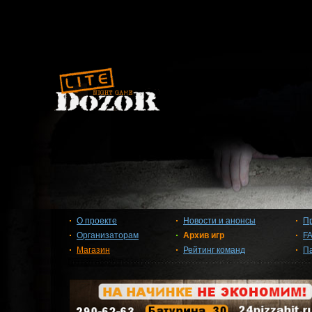
О проекте
Новости и анонсы
П
Организаторам
Архив игр
F
Магазин
Рейтинг команд
П