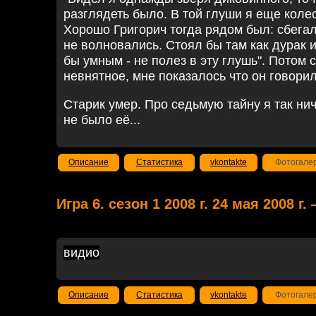
разглядеть было. В той глуши я еще коле
Хорошо Григорич тогда рядом был: сбега
не волновались. Стоял бы там как дурак и
бы умным - не полез в эту глушь". Потом 
невнятное, мне показалось что он говорил
Старик умер. Про седьмую тайну я так нич
не было её...
Описание
Статистика
vkontakte
Фотогале
Игра 6. сезон 1 2008 г. 24 мая 2008 г
видио
Описание
Статистика
vkontakte
Фотогале