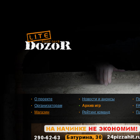
О проекте
Новости и анонсы
П
Организаторам
Архив игр
F
Магазин
Рейтинг команд
П