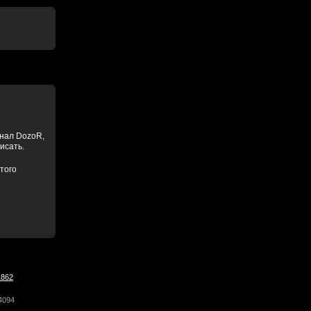
анал DozoR,
писать.
того
1862
4094