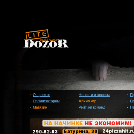
О проекте
Новости и анонсы
П
Организаторам
Архив игр
F
Магазин
Рейтинг команд
П