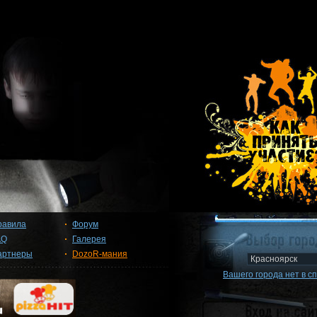
равила
Форум
AQ
Галерея
артнеры
DozoR-мания
Вашего города нет в с