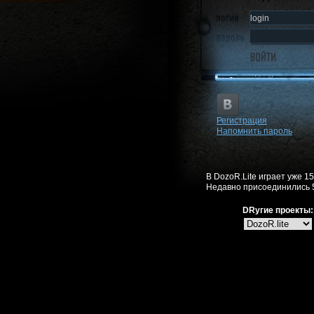
Регистрация
Напомнить пароль
В DozoR.Lite играет уже 1
Недавно присоединились 
DRугие проекты: