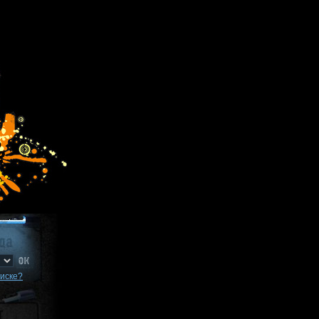
писке?