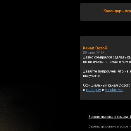
Календарь игр
Канал DozoR
08 мая 2018 г.
Давно собирался сделать к
но не очень понимал о чем 
Давайте попробуем, что из э
получится.
Официальный канал DozoR
в
телеграм
и
yandex.zen
Зарегистрировано команд: 
Зарегистрировано игроков: 