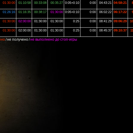
01:30:00
01:10:58
00:33:08
00:35:27
0:05+0:10
0:00
04:43:21
04:58:21
8
01:26:16
01:16:35
00:38:17
01:30:00
0:05+0:10
0:00
06:02:22
06:17:22
9
01:30:00
02:00:00
01:30:00
01:30:00
0:25
0:00
08:41:29
09:06:29
10
01:30:00
02:00:00
01:30:00
01:30:00
0:25
0:00
08:45:37
09:10:37
11
ено
/
не получено
/
не выполнено до стоп-игры