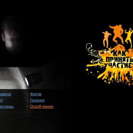
равила
Форум
AQ
Галерея
артнеры
DozoR-мания