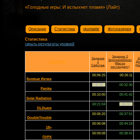
«Голодные игры: И вспыхнет пламя» (Лайт)
Описание
Статистика
vkontakte
Фотогалерея
Статистика
скрыть результаты уровней
Задание 2
Задание
З
Зернокомбинат
КОМАНДЫ
1
Де
(Масон
Саботаж
(Н
нестандарт)
00:06:25
00:26:11
Боевые Иички
00:05:38
00:32:30
Panika
00:10:00
00:41:42
Solar Radiation
00:21:04
00:26:08
OLDыри
00:06:20
00:37:51
DoubleTrouble
00:06:08
00:44:18
18+
00:09:08
00:38:41
ПУРХ