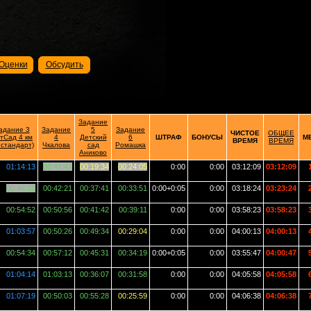
Оценки
Обсудить
Задание
адание 3
Задание
5
Задание
ЧИСТОЕ
ОБЩЕЕ
тСад 4 км
4
Детский
6
ШТРАФ
БОНУСЫ
М
ВРЕМЯ
ВРЕМЯ
естандарт)
Чкалова
сад
Ромашка
Аниково
01:14:13
00:41:41
00:19:34
00:24:05
0:00
0:00
03:12:09
03:12:09
1
00:46:23
00:42:21
00:37:41
00:33:51
0:00+0:05
0:00
03:18:24
03:23:24
2
00:54:52
00:50:56
00:41:42
00:39:11
0:00
0:00
03:58:23
03:58:23
3
01:03:57
00:50:26
00:49:34
00:29:04
0:00
0:00
04:00:13
04:00:13
4
00:54:34
00:57:12
00:45:31
00:34:19
0:00+0:05
0:00
03:55:47
04:00:47
5
01:04:14
01:03:13
00:36:07
00:31:58
0:00
0:00
04:05:58
04:05:58
6
01:07:19
00:50:03
00:55:28
00:25:59
0:00
0:00
04:06:38
04:06:38
7