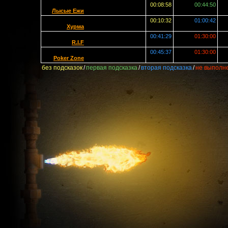
00:08:58
00:44:50
Лысые Ежи
00:10:32
01:00:42
Хурма
00:41:29
01:30:00
R.I.F
00:45:37
01:30:00
Poker Zone
без подсказок
/
первая подсказка
/
вторая подсказка
/
не выполн