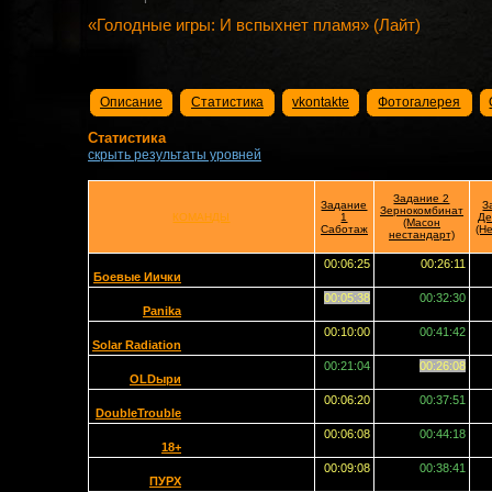
«Голодные игры: И вспыхнет пламя» (Лайт)
Описание
Статистика
vkontakte
Фотогалерея
Статистика
скрыть результаты уровней
Задание 2
Задание
З
Зернокомбинат
КОМАНДЫ
1
Де
(Масон
Саботаж
(Н
нестандарт)
00:06:25
00:26:11
Боевые Иички
00:05:38
00:32:30
Panika
00:10:00
00:41:42
Solar Radiation
00:21:04
00:26:08
OLDыри
00:06:20
00:37:51
DoubleTrouble
00:06:08
00:44:18
18+
00:09:08
00:38:41
ПУРХ