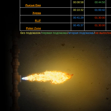
00:08:58
00:44:50
Лысые Ежи
00:10:32
01:00:42
Хурма
00:41:29
01:30:00
R.I.F
00:45:37
01:30:00
Poker Zone
без подсказок
/
первая подсказка
/
вторая подсказка
/
не выполн