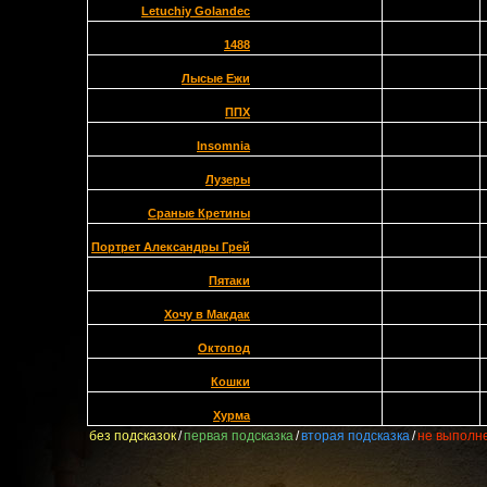
Letuchiy Golandec
1488
Лысые Ежи
ППХ
Insomnia
Лузеры
Сраные Кретины
Портрет Александры Грей
Пятаки
Хочу в Макдак
Октопод
Кошки
Хурма
без подсказок
/
первая подсказка
/
вторая подсказка
/
не выполн