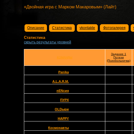
«Двойная игра с Марком Макаровым» (Лайт)
Описание
Статистика
vkontakte
Фотогалерея
Статистика
скрыть результаты уровней
Задание 1
КОМАНДЫ
Потехи
(Психбольничка)
Panika
A.L.A.R.M.
пENсия
ПУРХ
OLDыри
HAPPY
Космонавты