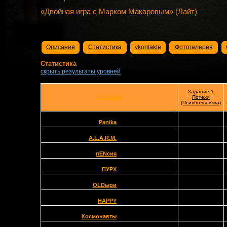
«Двойная игра с Марком Макаровым» (Лайт)
Описание
Статистика
vkontakte
Фотогалерея
Статистика
скрыть результаты уровней
Задание 1
КОМАНДЫ
Потехи
(Психбольничка)
Panika
A.L.A.R.M.
пENсия
ПУРХ
OLDыри
HAPPY
Космонавты