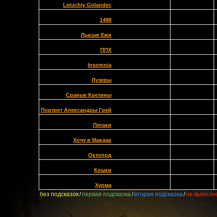
Letuchiy Golandec
1488
Лысые Ежи
ППХ
Insomnia
Лузеры
Сраные Кретины
Портрет Александры Грей
Пятаки
Хочу в Макдак
Октопод
Кошки
Хурма
без подсказок
/
первая подсказка
/
вторая подсказка
/
не выполн