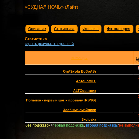
«СУДНАЯ НОЧЬ» (Лайт)
Описание
Статистика
vkontakte
Фотогалерея
Статистика
скрыть результаты уровней
КОМАНДЫ
С
(П
OпА$нЫй ВоЗрАSт
Автономия
ALTСовятник
Попытка - первый шаг к провалу [RSNG]
Злобные смайлики
3kolpaka
без подсказок
/
первая подсказка
/
вторая подсказка
/
не выполн