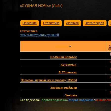
«СУДНАЯ НОЧЬ» (Лайт)
Описание
Статистика
vkontakte
Фотогалерея
Статистика
скрыть результаты уровней
КОМАНДЫ
С
(П
OпА$нЫй ВоЗрАSт
Автономия
ALTСовятник
Попытка - первый шаг к провалу [RSNG]
Злобные смайлики
3kolpaka
без подсказок
/
первая подсказка
/
вторая подсказка
/
не выполн