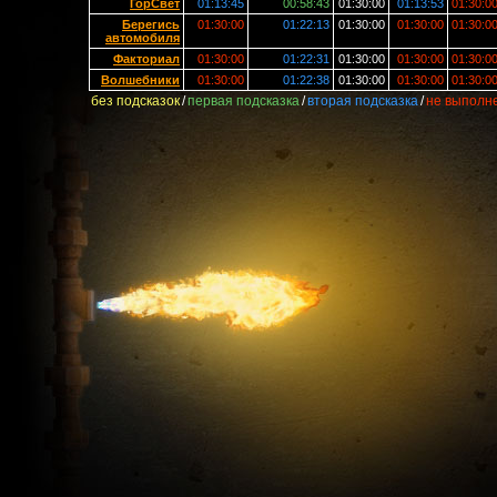
ГорСвет
01:13:45
00:58:43
01:30:00
01:13:53
01:30:0
Берегись
01:30:00
01:22:13
01:30:00
01:30:00
01:30:0
автомобиля
Факториал
01:30:00
01:22:31
01:30:00
01:30:00
01:30:0
Волшебники
01:30:00
01:22:38
01:30:00
01:30:00
01:30:0
без подсказок
/
первая подсказка
/
вторая подсказка
/
не выполн