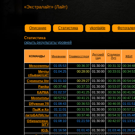
«Экстралайт» (Лайт)
Описание
Статистика
vkontakte
Фотогале
Статистика
скрыть результаты уровней
Детский
Стадион
КОМАНДЫ
Мневники
Главмосстроя
ЖБИ
сад
Луч
Moscowепы
01:05:53
00:36:37
01:30:00
00:31:32
00:34:4
Мечты
01:04:25
00:28:00
01:30:00
00:33:01
00:34:5
сбываются!!
Сурикаты lite
01:01:10
00:29:27
01:30:00
00:35:05
00:54:0
Panika
00:37:48
00:37:33
01:30:00
00:53:07
00:56:0
КАРМА
01:02:37
00:41:25
01:30:00
00:36:56
00:41:0
Mosturistы
00:57:52
00:41:21
01:30:00
00:31:20
00:47:1
DRужная 7Я
01:08:43
00:36:53
01:30:00
00:46:05
01:01:5
ПыЖ и Ко
01:11:01
00:31:55
01:30:00
00:53:33
00:57:1
литрБАЛИсты
01:11:09
00:37:46
01:30:00
00:54:32
01:05:4
Обираловка-
01:08:10
01:21:59
01:30:00
00:42:07
01:13:5
SITY
Ю.Б.
01:16:58
01:01:43
01:30:00
01:03:46
01:28:2