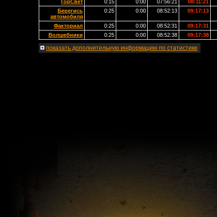
ГорСвет
0:15
0:00
07:56:21
08:11:21
Берегись
0:25
0:00
08:52:13
09:17:13
автомобиля
Факториал
0:25
0:00
08:52:31
09:17:31
Волшебники
0:25
0:00
08:52:38
09:17:38
показать
дополнительную информацию по статистике