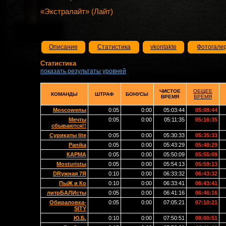
«Экстралайт» (Лайт)
Описание
Статистика
vkontakte
Фотогале
Статистика
показать результаты уровней
ЧИСТОЕ
ОБЩЕЕ
КОМАНДЫ
ШТРАФ
БОНУСЫ
ВРЕМЯ
ВРЕМЯ
Moscowепы
0:05
0:00
05:03:44
05:08:44
Мечты
0:05
0:00
05:11:35
05:16:35
сбываются!!
Сурикаты lite
0:05
0:00
05:30:33
05:35:33
Panika
0:05
0:00
05:43:29
05:48:29
КАРМА
0:05
0:00
05:50:09
05:55:09
Mosturistы
0:05
0:00
05:54:13
05:59:13
DRужная 7Я
0:10
0:00
06:33:32
06:43:32
ПыЖ и Ко
0:10
0:00
06:33:41
06:43:41
литрБАЛИсты
0:05
0:00
06:41:16
06:46:16
Обираловка-
0:05
0:00
07:05:21
07:10:21
SITY
Ю.Б.
0:10
0:00
07:50:51
08:00:51