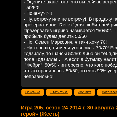
- Оцените шанс того, что вы сейчас встре
- 50/50!
- Почему?!?!!
- Ну, встречу или не встречу! В продажу
презервативов “Reflex” для любителей ри
Презерватив игриво называется "50/50". -
прибыль будем делить 50/50
- Но, Семен Маркович, я таки хочу 70!
- Ну хорошо, ты меня уговорил - 70/70! Е
Годзиллу, то шансы 50/50: либо он тебя,ли
пола Годзиллы… А если в бутылку налит
"Фейри" 50/50 - интересно, что кого поб
что-то правильно - 50/50, то есть 90% уве
неправильно!
Описание
Статистика
vkontakte
Фотогале
Игра 205. сезон 24 2014 г. 30 август
герой» (Жесть)