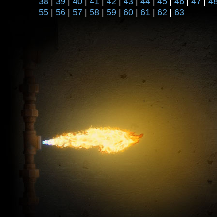
38
|
39
|
40
|
41
|
42
|
43
|
44
|
45
|
46
|
47
|
4
55
|
56
|
57
|
58
|
59
|
60
|
61
|
62
|
63