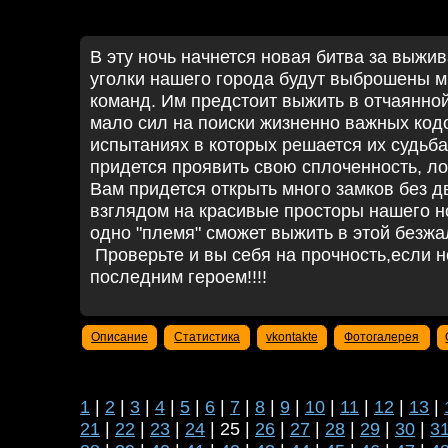
В эту ночь начнется новая битва за выжи
уголки нашего города будут выброшены м
команд. Им предстоит выжить в отчаянной
мало сил на поиски жизненно важных кодо
испытаниях в которых решается их судьб
придется проявить свою сплоченность, лов
Вам придется открыть много замков без д
взглядом на красивые просторы нашего но
одно "племя" сможет выжить в этой безжа
Проверьте и вы себя на прочность,если н
последним героем!!!!
Описание
Статистика
vkontakte
Фотогалерея
1
|
2
|
3
|
4
|
5
|
6
|
7
|
8
|
9
|
10
|
11
|
12
|
13
|
21
|
22
|
23
|
24
| 25 |
26
|
27
|
28
|
29
|
30
|
3