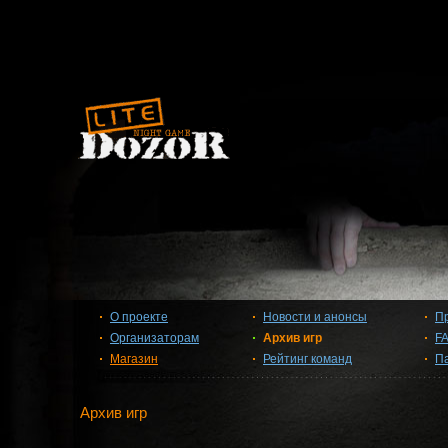
О проекте
Новости и анонсы
П
Организаторам
Архив игр
F
Магазин
Рейтинг команд
П
Архив игр