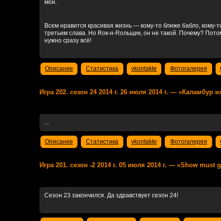
мой.
Всем нравится красивая жизнь — кому-то ближе бабло, кому-то
третьим слава. Но Rок-н-Rольщик, он не такой. Почему? Пот
нужно сразу всё!
Описание
Статистика
vkontakte
Фотогалерея
Игра 202. сезон 24 2014 г. 26 июля 2014 г. — «Каламбур
...
Описание
Статистика
vkontakte
Фотогалерея
Игра 201. сезон -2 2014 г. 05 июля 2014 г. — «Show must 
Сезон 23 закончился. Да здравствует сезон 24!