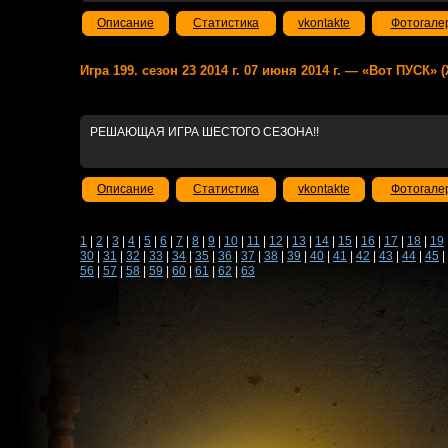
Описание
Статистика
vkontakte
Фотогале
Игра 199. сезон 23 2014 г. 07 июня 2014 г. — «Вот ПУСК» 
РЕШАЮЩАЯ ИГРА ШЕСТОГО СЕЗОНА!!
Описание
Статистика
vkontakte
Фотогале
1
|
2
|
3
|
4
|
5
|
6
|
7
|
8
|
9
|
10
|
11
|
12
|
13
|
14
|
15
|
16
|
17
|
18
|
19
30
|
31
|
32
|
33
|
34
|
35
|
36
|
37
|
38
|
39
|
40
|
41
|
42
|
43
|
44
|
45
|
56
|
57
|
58
|
59
|
60
|
61
|
62
|
63