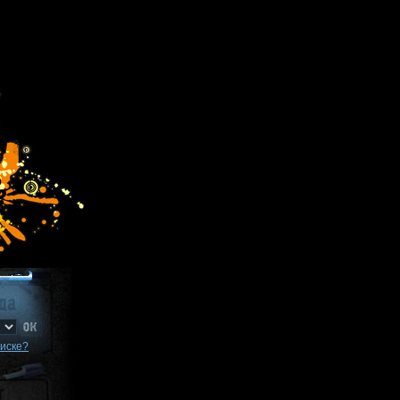
писке?