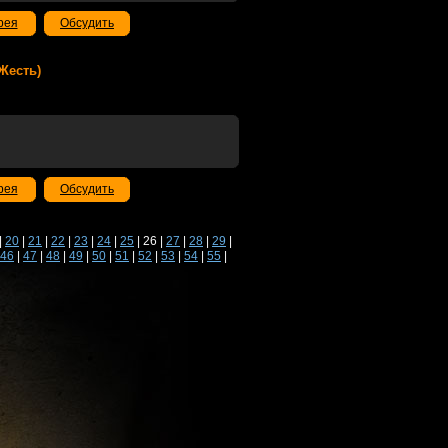
рея
Обсудить
(Жесть)
рея
Обсудить
|
20
|
21
|
22
|
23
|
24
|
25
| 26 |
27
|
28
|
29
|
46
|
47
|
48
|
49
|
50
|
51
|
52
|
53
|
54
|
55
|