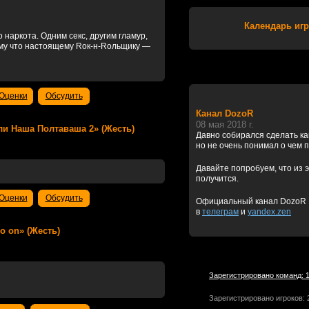
Календарь игр
 наркота. Одним секс, другим гламур,
ому что настоящему Rок-н-Rольщику —
Оценки
Обсудить
Канал DozoR
08 мая 2018 г.
 или Наша Полтаваша 2» (Жесть)
Давно собирался сделать к
но не очень понимал о чем 
Давайте попробуем, что из э
получится.
Оценки
Обсудить
Официальный канал DozoR
в
телеграм
и
yandex.zen
go on» (Жесть)
Зарегистрировано команд: 
Зарегистрировано игроков: 