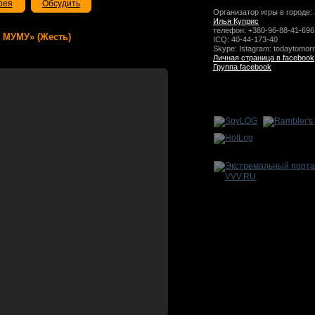
рея
Обсудить
Организатор игры в городе:
Илья Куприс
телефон: +380-96-88-41-696
 и МУМУ» (Жесть)
ICQ: 40-44-173-40
Skype: Istagram: todaytomor
Личная страница в facebook
Группа facebook