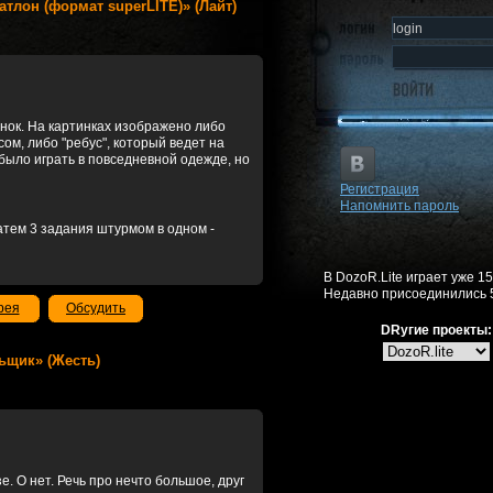
биатлон (формат superLITE)» (Лайт)
тинок. На картинках изображено либо
м, либо "ребус", который ведет на
 было играть в повседневной одежде, но
Регистрация
Напомнить пароль
затем 3 задания штурмом в одном -
В DozoR.Lite играет уже 1
Недавно присоединились 
рея
Обсудить
DRугие проекты:
ольщик» (Жесть)
е. О нет. Речь про нечто большое, друг