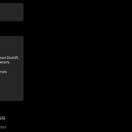
анал DozoR,
писать.
того
1141
2553