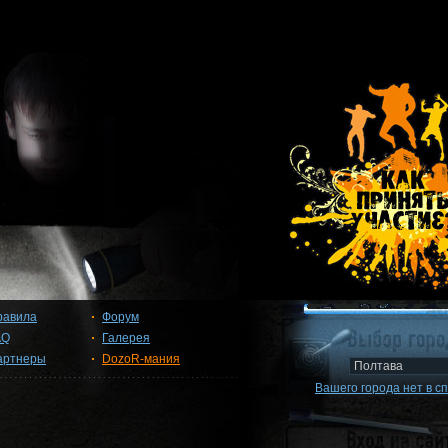
равила
Форум
AQ
Галерея
артнеры
DozoR-мания
Вашего города нет в с