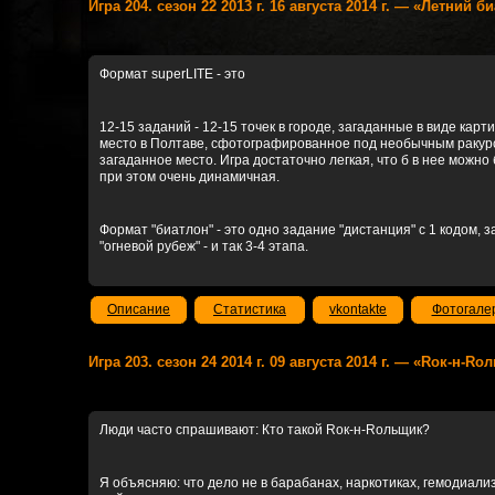
Игра 204. сезон 22 2013 г. 16 августа 2014 г. — «Летний 
Формат superLITE - это
12-15 заданий - 12-15 точек в городе, загаданные в виде кар
место в Полтаве, сфотографированное под необычным ракурсо
загаданное место. Игра достаточно легкая, что б в нее можно
при этом очень динамичная.
Формат "биатлон" - это одно задание "дистанция" с 1 кодом, 
"огневой рубеж" - и так 3-4 этапа.
Описание
Статистика
vkontakte
Фотогале
Игра 203. сезон 24 2014 г. 09 августа 2014 г. — «Rок-н-R
Люди часто спрашивают: Кто такой Rок-н-Rольщик?
Я объясняю: что дело не в барабанах, наркотиках, гемодиализ