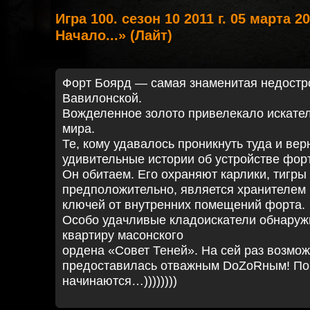
Игра 100. сезон 10 2011 г. 05 марта 20
Начало...» (Лайт)
Форт Боярд — самая знаменитая недостр
Вавилонской.
Вожделенное золото привелекало искател
мира.
Те, кому удавалось проникнуть туда и вер
удивительные истории об устройстве фор
Он обитаем. Его охраняют карлики, тигры
предположительно, является хранителем
ключей от внутренних помещений форта.
Особо удачливые кладоискатели обнаруж
квартиру масонского
ордена «Совет Теней». На сей раз возмо
предоставилась отважным DоZоRным! Пои
начинаются…))))))))