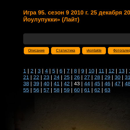
Игра 95. сезон 9 2010 г. 25 декабря 2
Йоулупукки» (Лайт)
Описание
Статистика
vkontakte
Фотогале
1
|
2
|
3
|
4
|
5
|
6
|
7
|
8
|
9
|
10
|
11
|
12
|
13
|
21
|
22
|
23
|
24
|
25
|
26
|
27
|
28
|
29
|
30
|
3
38
|
39
|
40
|
41
|
42
| 43 |
44
|
45
|
46
|
47
|
4
55
|
56
|
57
|
58
|
59
|
60
|
61
|
62
|
63