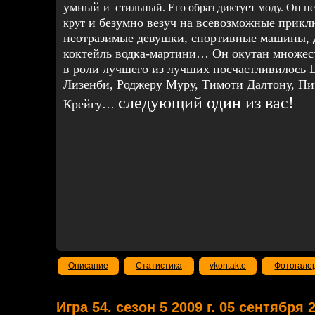
умный
и
стильный. Его образ диктует моду. Он н
и безумно везуч на всевозможные прикл
крут
неотразимые девушки, спортивные машины, 
коктейль водка-мартини… Он окутан множест
в роли лучшего из лучших посчастливилось
Лизенби, Роджеру Муру, Тимоти Далтону, Пи
следующий один из вас!
Крейгу…
Описание
Статистика
vkontakte
Фотогале
Игра 54. сезон 5 2009 г. 05 сентября 