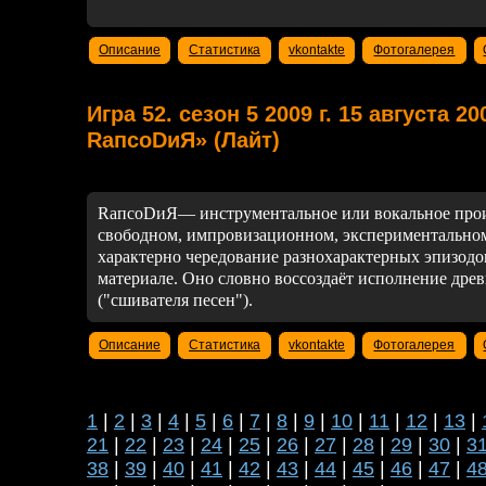
Описание
Статистика
vkontakte
Фотогалерея
Игра 52. сезон 5 2009 г. 15 августа 2
RапсоDиЯ» (Лайт)
RапсоDиЯ
— инструментальное или вокальное прои
свободном, импровизационном, экспериментальном
характерно чередование разнохарактерных эпизодо
материале. Оно словно воссоздаёт исполнение древ
("сшивателя песен").
Описание
Статистика
vkontakte
Фотогалерея
1
|
2
|
3
|
4
|
5
|
6
|
7
|
8
|
9
|
10
|
11
|
12
|
13
|
21
|
22
|
23
|
24
|
25
|
26
|
27
|
28
|
29
|
30
|
3
38
|
39
|
40
|
41
|
42
|
43
|
44
|
45
|
46
|
47
|
4