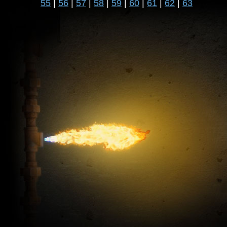
55
|
56
|
57
|
58
|
59
|
60
|
61
|
62
|
63