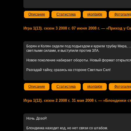
Описание
Статистика
vkontakte
Фотогале
Игра 1(13). сезон 3 2008 г. 07 июня 2008 г. — «Приход у 
Борян и Колян сидели под подьездом и курили трубку Мира, ...ч
светлыми силами, и выступили против ЗЛА.
Новое поколение набирает обороты. Новый формат открылся
Разгадай тайну, сразись на стороне Светлых Сил!
Описание
Статистика
vkontakte
Фотогале
Игра 1(12). сезон 2 2008 г. 31 мая 2008 г. — «Блондинки с
Ночь. ДозоР.
Блондинка находит код, но нет связи со штабом.