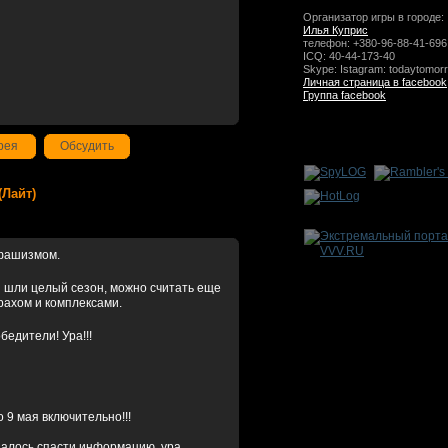
Организатор игры в городе:
Илья Куприс
телефон: +380-96-88-41-696
ICQ: 40-44-173-40
Skype: Istagram: todaytomor
Личная страница в facebook
Группа facebook
рея
Обсудить
(Лайт)
 фашизмом.
ы шли целый сезон, можно считать еще
рахом и комплексами.
бедители! Ура!!!
9 мая включительно!!!
далось спасти информацию, ура