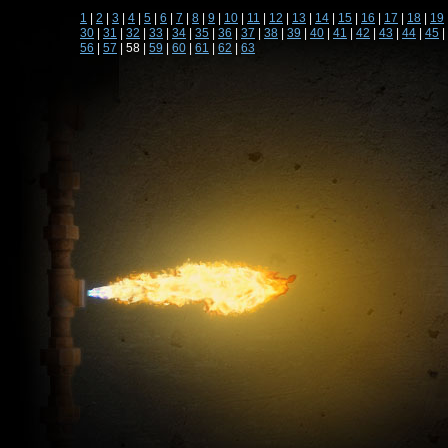
1
|
2
|
3
|
4
|
5
|
6
|
7
|
8
|
9
|
10
|
11
|
12
|
13
|
14
|
15
|
16
|
17
|
18
|
19
30
|
31
|
32
|
33
|
34
|
35
|
36
|
37
|
38
|
39
|
40
|
41
|
42
|
43
|
44
|
45
|
56
|
57
| 58 |
59
|
60
|
61
|
62
|
63