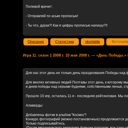
Полевой кричит:
- Отправляй по аське прописью!
- Ты что, дурак?! Как я цифры прописью напишу?!!
Описание
Статистика
vkontakte
Фотогале
Игра 11. сезон 1 2008 г. 10 мая 2008 г. — «День Победы.» 
Для нас этот день не только день празднования Победы над
Для многих активных людей Полтавы этот день, к которому м
и днем победы над серыми буднями, собственными ленью, ст
Прошло 10 игр, осталась 11-я - последняя рейтинговая. Мы по
Алаверды:
Добавлены фотки в альбом "Космос"!
Конкурс фотографий (можно постановочных) продолжается до 
Только подписывайтесь.
(После механического перелома флешки пополам, все-таки у