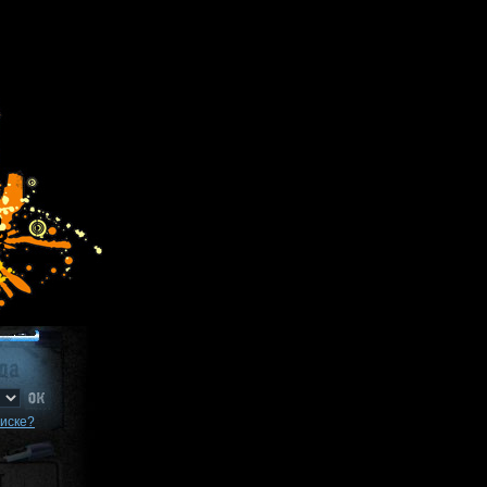
писке?