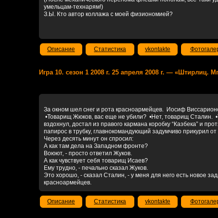
умельцам-технарям!)
З.Ы. Кто автор коллажа с моей физиономией?
Описание
Статистика
vkontakte
Фотогале
Игра 10. сезон 1 2008 г. 25 апреля 2008 г. — «Штирлиц. 
За окном шел снег и рота красноармейцев. Иосиф Виссарионо
•Товарищ Жюков, вас еще не убили? •Нет, товарищ Сталин. •
вздохнул, достал из правого кармана коробку “Казбека” и пр
папирос в трубку, главнокомандующий задумчиво прикурил от 
Через десять минут он спросил:
А как там дела на Западном фронте?
Воюют, - просто ответил Жуков.
А как чувствует себя товарищ Исаев?
Ему трудно, - печально сказал Жуков.
Это хорошо, - сказал Сталин, - у меня для него есть новое зад
красноармейцев.
Описание
Статистика
vkontakte
Фотогале