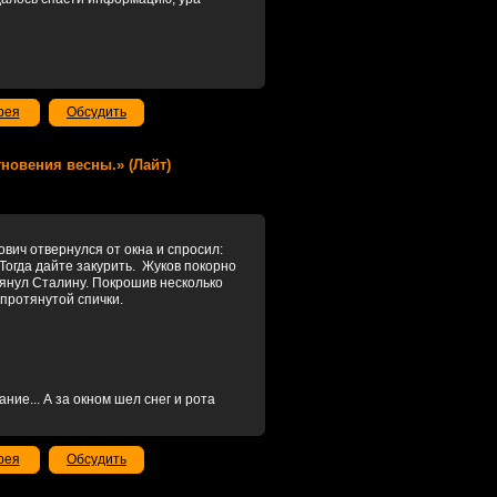
рея
Обсудить
Мгновения весны.» (Лайт)
вич отвернулся от окна и спросил:
Тогда дайте закурить. Жуков покорно
отянул Сталину. Покрошив несколько
протянутой спички.
ание... А за окном шел снег и рота
рея
Обсудить