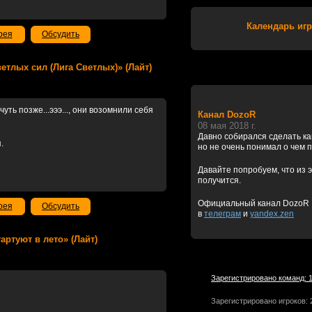
Календарь игр
рея
Обсудить
Светлых сил (Лига Светлых)» (Лайт)
уть позже...эээ..., они возомнили себя
Канал DozoR
08 мая 2018 г.
Давно собирался сделать к
.
но не очень понимал о чем 
Давайте попробуем, что из э
получится.
Официальный канал DozoR
рея
Обсудить
в
телеграм
и
yandex.zen
тартуют в лето» (Лайт)
Зарегистрировано команд: 
Зарегистрировано игроков: 