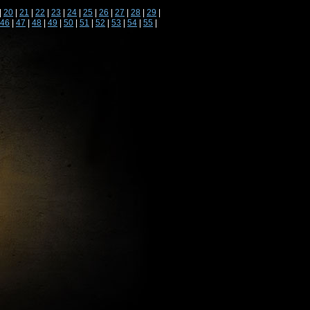
|
20
|
21
|
22
|
23
|
24
|
25
|
26
|
27
|
28
|
29
|
46
|
47
|
48
|
49
|
50
|
51
|
52
|
53
|
54
|
55
|