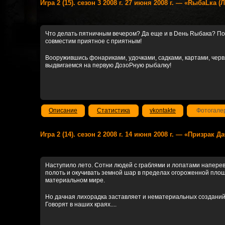
Игра 2 (15). сезон 3 2008 г. 27 июня 2008 г. — «RыбаLка (
Что делать пятничным вечером? Да еще и в Dень Rыбака? П
совместим приятное с приятным!
Вооружившись фонариками, удочками, садками, картами, чер
выдвигаемся на первую ДозоРную рыбалку!
Описание
Статистика
vkontakte
Фотогале
Игра 2 (14). сезон 2 2008 г. 14 июня 2008 г. — «Призрак Д
Наступило лето. Сотни людей с граблями и лопатами напереве
полоть и окучивать земной шар в пределах огороженной площа
материальном мире.
Но дачная лихорадка заставляет и нематериальных созданий
Говорят в наших краях....