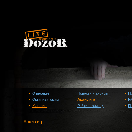
О проекте
Новости и анонсы
П
Организаторам
Архив игр
F
Магазин
Рейтинг команд
П
Архив игр