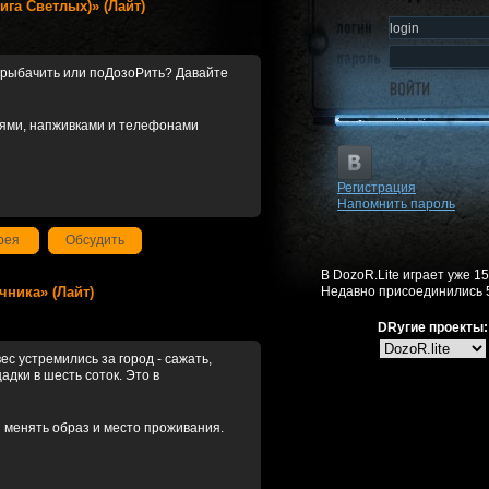
Лига Светлых)» (Лайт)
орыбачить или поДозоРить? Давайте
вями, напживками и телефонами
Регистрация
Напомнить пароль
рея
Обсудить
В DozoR.Lite играет уже 1
ачника» (Лайт)
Недавно присоединились 
DRугие проекты:
с устремились за город - сажать,
дки в шесть соток. Это в
 менять образ и место проживания.