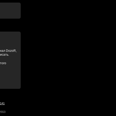
анал DozoR,
писать.
того
1141
2553