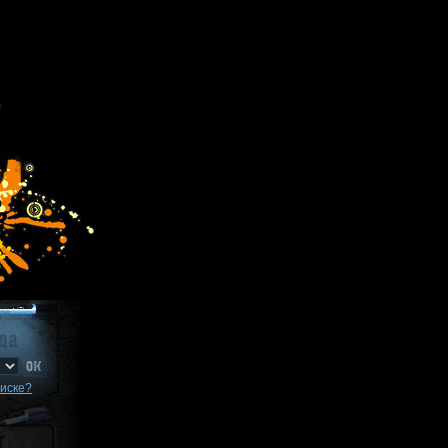
писке?