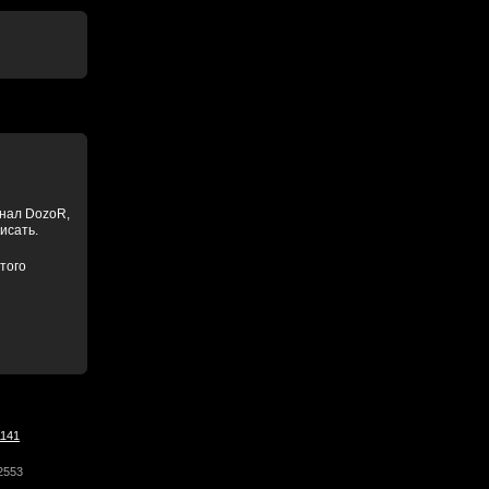
анал DozoR,
писать.
того
1141
2553