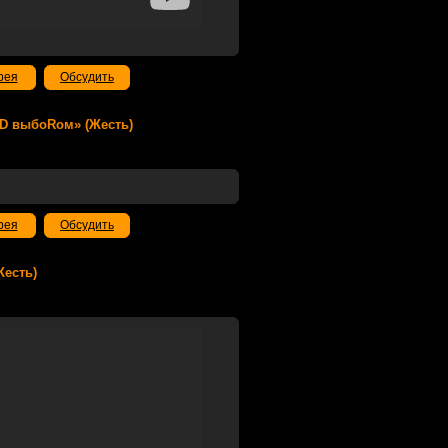
рея
Обсудить
RеD выбоRом» (Жесть)
рея
Обсудить
Жесть)