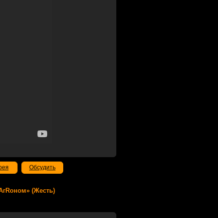
рея
Обсудить
 АгRoном» (Жесть)