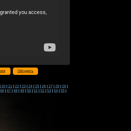
рея
Обсудить
|
20
|
21
|
22
|
23
|
24
|
25
|
26
|
27
|
28
|
29
|
46
|
47
|
48
|
49
|
50
|
51
|
52
|
53
|
54
|
55
|