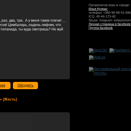
Организатор игры в городе:
Илья Куприс
телефон: +380-96-88-41-696
ICQ: 40-44-173-40
раз, два, три.. А у меня такие плечи! …
Skype: Istagram: todaytomor
Личная страница в facebook
русов! Цимбаларь, надень лифчик, что
Группа facebook
 Степанида, ты куда смотришь? Не жуй
рея
Обсудить
» (Жесть)