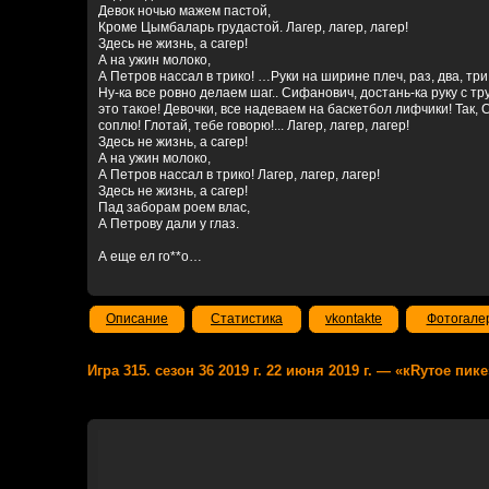
Девок ночью мажем пастой,
Кроме Цымбаларь грудастой. Лагер, лагер, лагер!
Здесь не жизнь, а сагер!
А на ужин молоко,
А Петров нассал в трико! …Руки на ширине плеч, раз, два, три, 
Ну-ка все ровно делаем шаг.. Сифанович, достань-ка руку с т
это такое! Девочки, все надеваем на баскетбол лифчики! Так,
соплю! Глотай, тебе говорю!... Лагер, лагер, лагер!
Здесь не жизнь, а сагер!
А на ужин молоко,
А Петров нассал в трико! Лагер, лагер, лагер!
Здесь не жизнь, а сагер!
Пад заборам роем влас,
А Петрову дали у глаз.
А еще ел го**о…
Описание
Статистика
vkontakte
Фотогале
Игра 315. сезон 36 2019 г. 22 июня 2019 г. — «кRутое пике