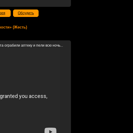
рея
Обсудить
вости» (Жесть)
 ограбили аптеку и пели всю ночь...