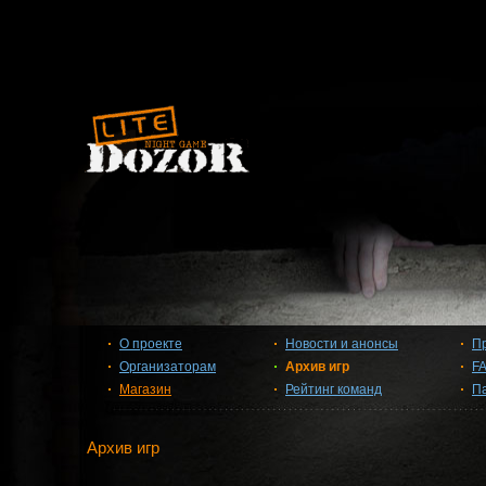
О проекте
Новости и анонсы
П
Организаторам
Архив игр
F
Магазин
Рейтинг команд
П
Архив игр