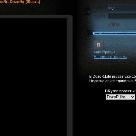
LагеRь DozoR» (Жесть)
Регистрация
Напомнить пароль
В DozoR.Lite играет уже 1
Недавно присоединились 
DRугие проекты: