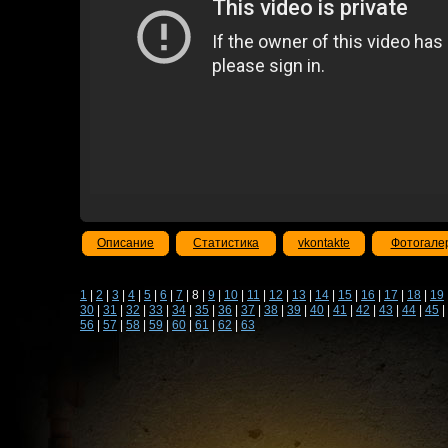
Описание
Статистика
vkontakte
Фотогале
1
|
2
|
3
|
4
|
5
|
6
|
7
| 8 |
9
|
10
|
11
|
12
|
13
|
14
|
15
|
16
|
17
|
18
|
19
30
|
31
|
32
|
33
|
34
|
35
|
36
|
37
|
38
|
39
|
40
|
41
|
42
|
43
|
44
|
45
|
56
|
57
|
58
|
59
|
60
|
61
|
62
|
63