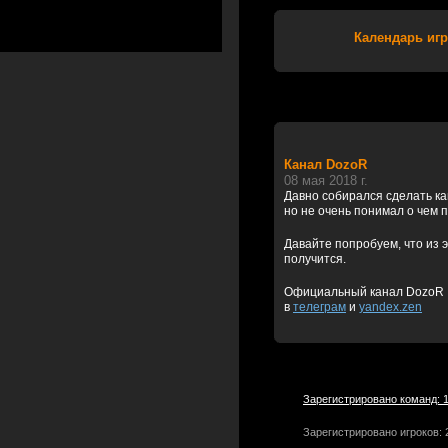
Календарь игр
Канал DozoR
08 мая 2018 г.
Давно собирался сделать к
но не очень понимал о чем 
Давайте попробуем, что из э
получится.
Официальный канал DozoR
в
телеграм
и
yandex.zen
Зарегистрировано команд: 
Зарегистрировано игроков: 