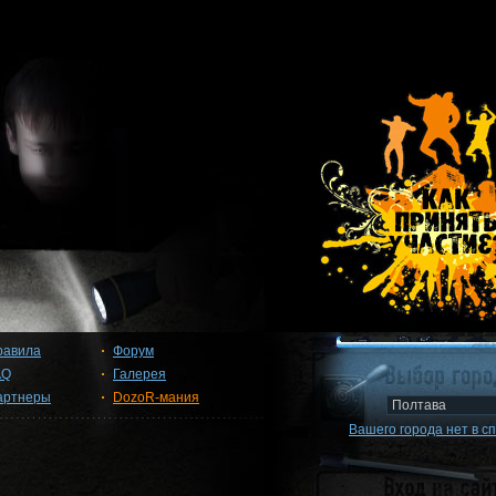
равила
Форум
AQ
Галерея
артнеры
DozoR-мания
Вашего города нет в с