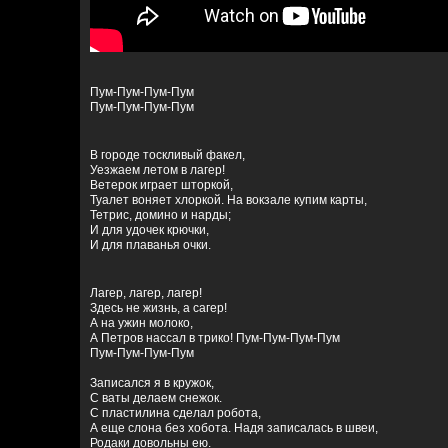
Пум-Пум-Пум-Пум
Пум-Пум-Пум-Пум
В городе тоскливый факел,
Уезжаем летом в лагер!
Ветерок играет шторкой,
Туалет воняет хлоркой. На вокзале купим карты,
Тетрис, домино и нарды;
И для удочек крючки,
И для плаванья очки.
Лагер, лагер, лагер!
Здесь не жизнь, а сагер!
А на ужин молоко,
А Петров нассал в трико! Пум-Пум-Пум-Пум
Пум-Пум-Пум-Пум
Записался я в кружок,
С ваты делаем снежок.
С пластилина сделал робота,
А еще слона без хобота. Надя записалась в швеи,
Родаки довольны ею.