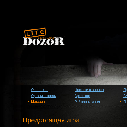
О проекте
Новости и анонсы
П
Организаторам
Архив игр
F
Магазин
Рейтинг команд
П
Предстоящая игра