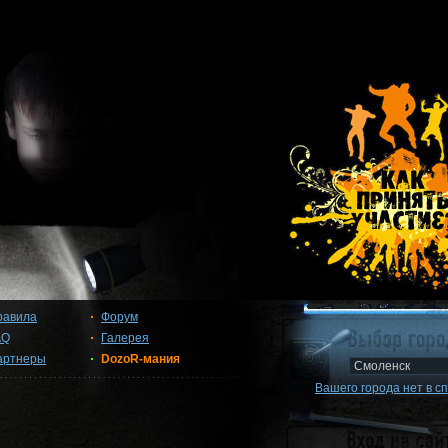
равила
Форум
AQ
Галерея
артнеры
DozoR-мания
Вашего города нет в с