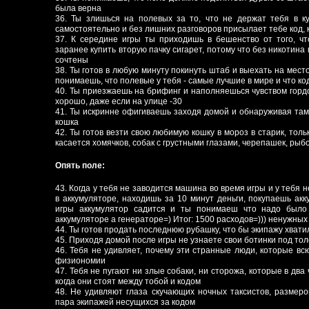
была верна
36. Ты злишься на полевых за то, что не держат тебя в к
самостоятельно и без лишних разговоров присылает тебе код,
37. К середине игры ты приходишь в бешенство от того, ч
заранее купить вторую пачку сигарет, потому что без никотина
сочтены
38. Ты готов в любую минуту покинуть штаб и выехать на место
понимаешь, что полевые у тебя - самые лучшие в мире и что ко
40. Ты приезжаешь на брифинг и наполняешься чувством гордо
хорошо, даже если на улице -30
41. Ты искринне офигиваешь заходя домой и обнаруживая там 
кошка
42. Ты готов везти свою любимую кошку в мороз в старик, тольк
касается хомячков, собак с грустными глазами, черепашек, рыбо
Опять поле:
43. Когда у тебя не заводится машина во время игры и у тебя 
в аккумуляторе, находишь за 10 минут деньги, покупаешь акк
игры аккумулятор садится и ты понимаеш что надо было
аккумуляторе а генераторе=) Итог: 1500 расходов=))) ненужных 
44. Ты готов продать последнюю рубашку, что бы экипажу хвати
45. Приходя домой после игры не узнаете свои ботинки под то
46. Тебя не удивляет, почему эти странные люди, которые вс
физиономии
47. Тебя не пугают ни злые собаки, ни сторожа, которые в два
когда они стоят между тобой и кодом
48. Не удивляют глаза скучающих ночных таксистов, размеро
пара экипажей несущихся за кодом