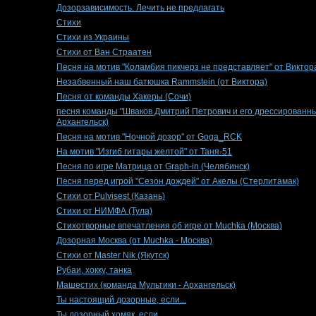
Дозорзависимость. Лечить не предлагать
Стихи
Стихи из Украины
Стихи от Ван Страатен
Песня на мотив "Коламбия пикчерз не представляет" от Виктор
Незабвенный наш батюшка Rammstein (от Виктора)
Песня от команды Хакеры (Сочи)
песня команды "Шваков Дмитрий Петрович и его дрессированны
Архангельск)
Песня на мотив "Ночной дозор" от Goga_RCK
На мотив "Изгиб гитары желтой" от Таня-51
Песня по игре Матрица от Graph-in (Челябинск)
Песня перед игрой "Сезон дождей" от Акелы (Стерлитамак)
Стихи от Pulvisest (Казань)
Стихи от НИМФА (Тула)
Стихотворные впечатления об игре от Muchka (Москва)
Дозорная Москва (от Muchka - Москва)
Стихи от Master Nik (Якутск)
Рубаи, хокку, танка
Машестих (команда Мультики - Архангельск)
Ты настоящий дозорные, если...
Ты дозорный хомяк, если