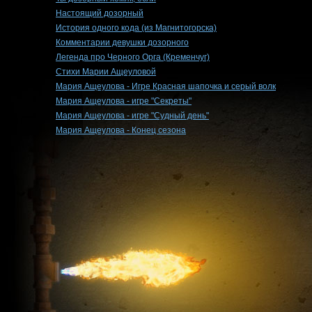
Настоящий дозорный
История одного кода (из Магнитогорска)
Комментарии девушки дозорного
Легенда про Черного Орга (Кременчуг)
Стихи Марии Ащеуловой
Мария Ащеулова - Игре Красная шапочка и серый волк
Мария Ащеулова - игре "Секреты"
Мария Ащеулова - игре "Судный день"
Мария Ащеулова - Конец сезона