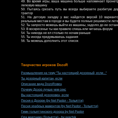
49. Во время игры, ваша машина больше напоминает бронет
легковую машину
50. Пытаясь срезать путь вы всегда выбираете разбитую до
трактор
51. На детскую загадку у вас найдется версий 10 вариант
реальным местам в городе и вы будете полные решимости лете
52. Ты запросто можешь выйти из машины, задолго до ее остан
53. В воскресенье ты как правило спишь или читаешь форум
54. Ты никогда не ел столько по ночам раньше
55. Ты иногда придумываешь задания
56. Ты можешь дополнить этот список
Творчество игроков DozoR
Размышления на тему "Ты настоящий дозорный, если..."
Ты дозорный капитан, если
Описание вида DozoRовец
Почему Дозор лучше чем секс
Вы настоящий дозоровец, если
Песня о Дозоре (by Net Pastor - Тольятти)
Песня храбрых мамонтов (by Net Pastor - Тольятти)
Гимн тольяттинского дозора by Net Pastor
Ода маятнику (Тольятти) - by vyachik