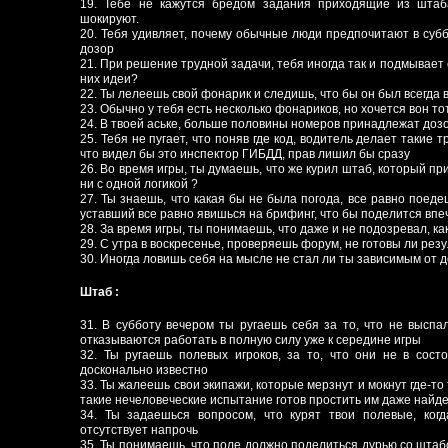
19. Тебе не кажутся бредом задания приходящие из штаб
шокируют.
20. Тебя удивляет, почему обычные люди предпочитают в суббо
дозор
21. При решение трудной задачи, тебя иногда так и подмывает 
них идеи?
22. Ты лелеешь свой фонарик и следишь, что бы он был всегда 
23. Обычно у тебя есть несколько фонариков, но хочется вон то
24. В твоей аське, больше половины номеров принадлежат доз
25. Тебя не пугает, что поняв где код, водитель делает такие 
что видел бы это инспектор ГИБДД, прав лишил бы сразу
26. Во время игры, ты думаешь, что же курил штаб, который пр
ни с одной логикой ?
27. Ты знаешь, что какая бы не была погода, все равно поеде
уставший все равно явишься на брифинг, что бы поделится вп
28. За время игры, ты понимаешь, что даже и не подозревал, ка
29. С утра в воскресенье, проверяешь форум, не готовы ли рез
30. Иногда ловишь себя на мысле не стал ли ты зависимым от д
Штаб :
31. В субботу вечером ты ругаешь себя за то, что не выспал
отказываются работать в полную силу уже к середине игры
32. Ты ругаешь полевых игроков, за то, что они не в сост
досконально известно
33. Ты жалеешь свои экипажи, которые мерзнут и мокнут где-то 
такие нечеловеческие испытание готов простить им даже найд
34. Ты задаешься вопросом, что курят твои полевые, когд
отсутствует напрочь
35. Ты понимаешь, что поле должно поделиться дурью со штабо