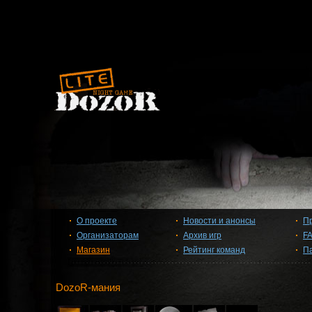
О проекте
Новости и анонсы
П
Организаторам
Архив игр
F
Магазин
Рейтинг команд
П
DozoR-мания