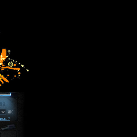
писке?