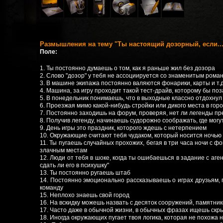
Размышления на тему "Ты настоящий дозорный, если...
Поле:
1. Ты постоянно думаешь о том, как я раньше жил без дозора
2. Слово "дозор" у тебя не ассоциируется со знаменитым рома
3. В машине экипажа постоянно валяются фонарики, карты и т.д
4. Машина, за игру проходит такой тест-драйв, которому бы п
5. В понедельник понимаешь, что в выходные классно отдохнул
6. Проезжая мимо какой-нибудь стройки или дикого места в город
7. Постоянно заходишь на форум, проверяя, нет ли легенды п
8. Получив легенду, начинаешь судорожно соображать, где могут
9. День игры это праздник, которого ждешь с нетерпением
10. Окружающие считают тебя чудаком, который носится ночью 
11. Ты пугаешь случайных прохожих, бегая в три часа ночи с ф
злачным местам
12. Люди от тебя в шоке, когда ты ошибаешься в задание с аген
сдать ли его в психушку"
13. Ты постоянно ругаешь штаб
14. Постоянно эмоционально рассказываешь о играх друзьям, 
команду
15. Неплохо знаешь свой город
16. На вскидку можешь назвать с десяток сооружений, памятник
17. Часто даже в обычной жизни, в обычных фразах ищешь скры
18. Иногда окружающих пугает твоя логика, которая не похожа ни