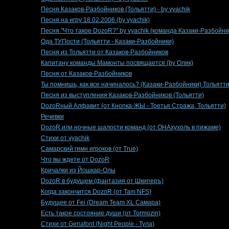
Песня Казаков-Разбойников (Тольятти) - by vyachik
Песня на игру 18.02.2006 (by vyachik)
Песня "Что такое DozoR?" by vyachik (команда Казаки-Разбойник
Ода ТУПости (Тольятти - Казаки-Разбойники)
Песня из Тольятти от Казаков-Разбойников
Капитану команды Мамонты посвящается (by Олик)
Песня от Казаков-Разбойников
Ты помнишь, как все начиналось? (Казаки-Разбойники) Тольятт
Песня из выступления Казаков-Разбойников (Тольятти)
DozoRный Алфавит (от Кнопка-ЖЫ - Третья Стража, Тольятти)
Речевки
DozoR или ночные шалости команд (от ОНАхухоль в пижаме)
Стихи от vyachik
Самарский гимн игроков (от True)
Что вы ждете от DozoR
Кричалки из Йошкар-Олы
DozoR в будущем (фантазия от Шкиперъ)
Когда закончится DozoR (от Tam NFS)
Будущее от Fei (Dream Team XL Самара)
Есть такое состояние души (от Tormozin)
Стихи от Genafont (Night People - Тула)