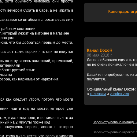
а, хотя обычного человека они просто
ту вечером бухать в баре, а не играть в
Календарь игр
связаться со штабом и спросить есть ли у
в рабочем состоянии
т, который лежит на витрине в магазине
оровцам
трюки, что бы добраться первым до места,
Канал DozoR
исылает такие версии, что они не вяжутся
08 мая 2018 г.
Давно собирался сделать к
шь на игру, и весь замерший, промокший,
но не очень понимал о чем 
ечатлениями
к богат русский язык
ультаты
Давайте попробуем, что из э
озора, как наркоман от наркотика
получится.
Официальный канал DozoR
в
телеграм
и
yandex.zen
ся как следует утром, потому что мозги
оянии найти код на месте, которое уже
там, в далеком поле, и понимаешь, что за
енный на 2 минуты позже код
Зарегистрировано команд: 
а получаешь версии, логика в которых
Зарегистрировано игроков: 
м, когда выясняется, что версия экипажа