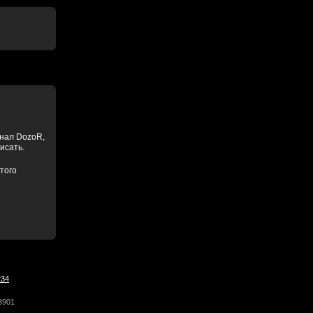
анал DozoR,
писать.
того
234
3901