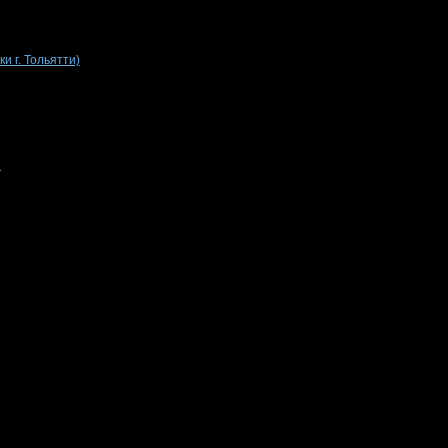
и г. Тольятти)
и