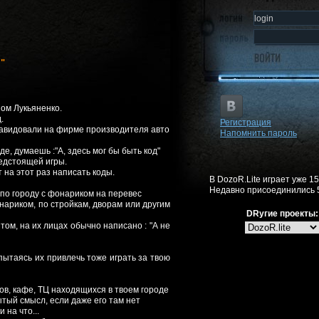
"
ном Лукьяненко.
.
Регистрация
озавидовали на фирме производителя авто
Напомнить пароль
е, думаешь :"А, здесь мог бы быть код"
редстоящей игры.
 на этот раз написать коды.
В DozoR.Lite играет уже 1
Недавно присоединились 
по городу с фонариком на перевес
онариком, по стройкам, дворам или другим
DRугие проекты:
том, на их лицах обычно написано : "А не
пытаясь их привлечь тоже играть за твою
ов, кафе, ТЦ находящихся в твоем городе
тый смысл, если даже его там нет
 на что...