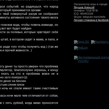
Организатор игры в городе:
урсе событий, но радуешься, что народ
Якушев Алексей
 который принимается оргами
телефон: *(!)&*!$^&!
то твой повернутый разум не сообразил
ICQ: 460451028
Skype: telegram.me/shtirliz
 минуты активного состояния твоего мозга
Личная страница в facebook
 поисков кода, чтобы помочь команде, но
д вот-вот будет найден
сти за полевых, которые чувствуют себя
штаб, в котором сидят и мама, и папа, и
о ради того чтобы получить код ) (так же
к и прочей живности...)
нету денег ты просто уверен что проблема
умулятор, благополучно играешь, к концу
 ехать на сто и проблема вовсе не в
но зато поиграл=)))
ло денег на бензин
лстым слоем грязи
ю ночь не спали имеют такие счастливые
 часа ночи мало чем отличаются от собак,
м с пять рублей, когда мимо проносятся