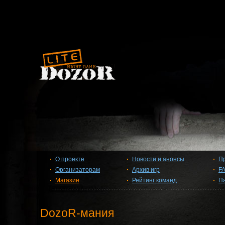
О проекте
Новости и анонсы
П
Организаторам
Архив игр
F
Магазин
Рейтинг команд
П
DozoR-мания