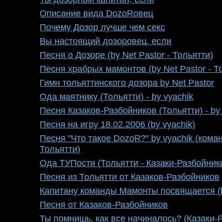
Описание вида DozoRовец
Почему Дозор лучше чем секс
Вы настоящий дозоровец, если
Песня о Дозоре (by Net Pastor - Тольятти)
Песня храбрых мамонтов (by Net Pastor - Т
Гимн тольяттинского дозора by Net Pastor
Ода маятнику (Тольятти) - by vyachik
Песня Казаков-Разбойников (Тольятти) - by 
Песня на игру 18.02.2006 (by vyachik)
Песня "Что такое DozoR?" by vyachik (кома
Тольятти)
Ода ТУПости (Тольятти - Казаки-Разбойник
Песня из Тольятти от Казаков-Разбойников
Капитану команды Мамонты посвящается (
Песня от Казаков-Разбойников
Ты помнишь, как все начиналось? (Казаки-