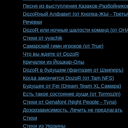
Песня из выступления Казаков-Разбойников
DozoRный Алфавит (от Кнопка-ЖЫ - Третья
Речевки
DozoR или ночные шалости команд (от ОН
Стихи от vyachik
Самарский гимн игроков (от True)
Что вы ждете от DozoR
Кричалки из Йошкар-Олы
DozoR в будущем (фантазия от Шкиперъ)
Когда закончится DozoR (от Tam NFS)
Будущее от Fei (Dream Team XL Самара)
Есть такое состояние души (от Tormozin)
Стихи от Genafont (Night People - Тула)
Дозорзависимость. Лечить не предлагать
Стихи
Стихи из Украины