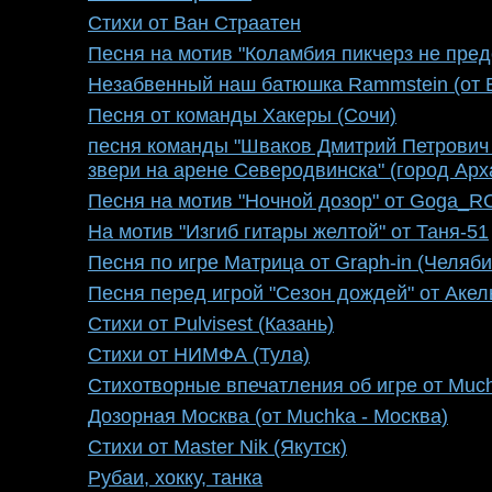
Стихи от Ван Страатен
Песня на мотив "Коламбия пикчерз не пред
Незабвенный наш батюшка Rammstein (от 
Песня от команды Хакеры (Сочи)
песня команды "Шваков Дмитрий Петрович
звери на арене Северодвинска" (город Арх
Песня на мотив "Ночной дозор" от Goga_R
На мотив "Изгиб гитары желтой" от Таня-51
Песня по игре Матрица от Graph-in (Челяби
Песня перед игрой "Сезон дождей" от Акел
Стихи от Pulvisest (Казань)
Стихи от НИМФА (Тула)
Стихотворные впечатления об игре от Muc
Дозорная Москва (от Muchka - Москва)
Стихи от Master Nik (Якутск)
Рубаи, хокку, танка