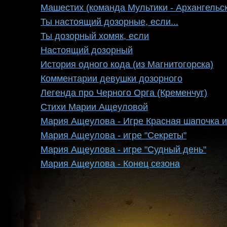
Машестих (команда Мультики - Архангельск
Ты настоящий дозорные, если...
Ты дозорный хомяк, если
Настоящий дозорный
История одного кода (из Магнитогорска)
Комментарии девушки дозорного
Легенда про Черного Орга (Кременчуг)
Стихи Марии Ащеуловой
Мария Ащеулова - Игре Красная шапочка и
Мария Ащеулова - игре "Секреты"
Мария Ащеулова - игре "Судный день"
Мария Ащеулова - Конец сезона