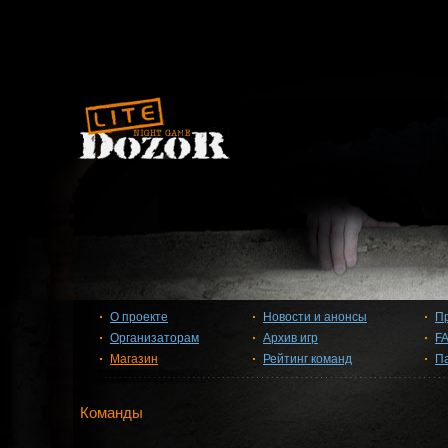
О проекте
Новости и анонсы
П
Организаторам
Архив игр
F
Магазин
Рейтинг команд
П
Команды