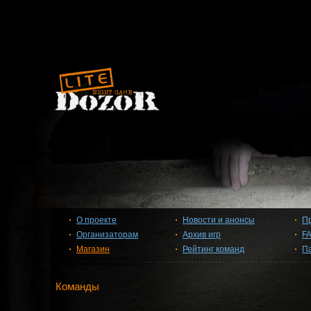
О проекте
Новости и анонсы
П
Организаторам
Архив игр
F
Магазин
Рейтинг команд
П
Команды