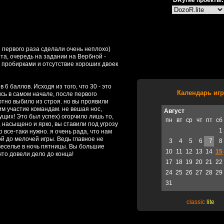
DRугие проекты:
 первого раза сделали очень неплохо)
та, очередь на задании на Вербной -
с пробирками и отсутствие хороших двоек
 6 баллов. Исходя из того, что 30 - это
Календарь игр
сь в самом начале, после первого
ютно выбило из строя. но вы проявили
им участие командам. не вешая нос,
Август
щих! Это был успех) огорчило лишь то,
пн
вт
ср
чт
пт
сб
, насыщено и ярко, вы ставили под угрозу
1
все-таки нужно. я очень рада, что нам
й до мелочей игры. Ведь главное не
3
4
5
6
7
8
 веселье в ночь пятницы. Вы большие
10
11
12
13
14
15
что довели дело до конца!
17
18
19
20
21
22
24
25
26
27
28
29
31
classic
lite