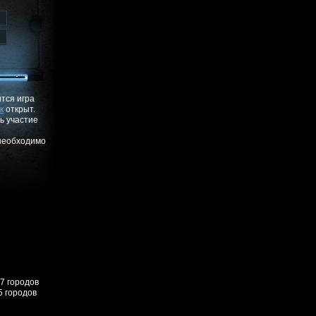
ится игра
к
открыт.
ь участие
 необходимо
57 городов
5 городов