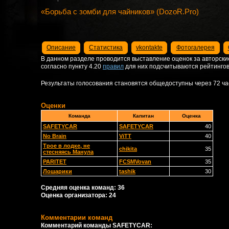
«Борьба с зомби для чайников» (DozoR.Pro)
Описание
Статистика
vkontakte
Фотогалерея
В данном разделе проводится выставление оценок за авторски
согласно пункту 4.20
правил
для них подсчитываются рейтингов
Результаты голосования становятся общедоступны через 72 час
Оценки
Команда
Капитан
Оценка
SAFETYCAR
SAFETYCAR
40
No Brain
ViTT
40
Трое в лодке, не
chikita
35
стесняясь Манула
PARITET
FCSMVovan
35
Лошарики
tashik
30
Средняя оценка команд: 36
Оценка организатора: 24
Комментарии команд
Комментарий команды SAFETYCAR: