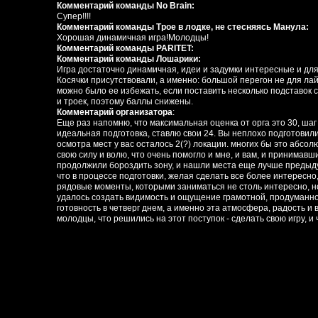
Комментарий команды No Brain:
Супер!!!!
Комментарий команды Трое в лодке, не стесняясь Манула:
Хорошая динамичная игра!Молодцы!
Комментарий команды PARITET:
Комментарий команды Лошарики:
Игра достаточно динамичная, идеи и задумки интересные и для
Косячки присутствовали, а именно: большой перегон не для лай
можно было ее избежать, если поставить несколько подставок 
и троек, поэтому баллы снижены.
Комментарий организатора
:
Еще раз напомню, что максимальная оценка от орга это 30, шаг в
идеальная подготовка, ставлю свои 24. Вы неплохо подготовили
осмотра мест у вас осталось 2(?) локации. многих бы это абсол
свою силу и волю, что очень помогло и мне, и вам, и принимавш
продолжили бороздить зону, и нашли места еще лучше предыду
что в процессе подготовки, желая сделать все более интересно
рядовые моменты, которыми заниматься не столь интересно, но 
удалось создать видимость и ощущение грамотной, продуманно
готовность в четверг днем, а именно эта атмосфера, радость и
молодцы, что решились на этот поступок - сделать свою игру, и 