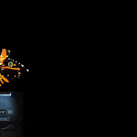
писке?