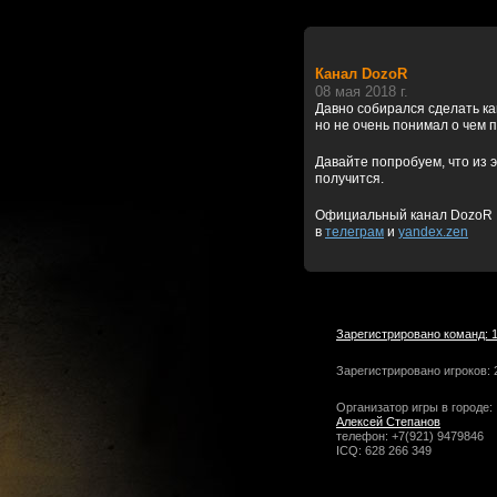
Канал DozoR
08 мая 2018 г.
Давно собирался сделать к
но не очень понимал о чем 
Давайте попробуем, что из э
получится.
Официальный канал DozoR
в
телеграм
и
yandex.zen
Зарегистрировано команд: 
Зарегистрировано игроков: 
Организатор игры в городе:
Алексей Степанов
телефон: +7(921) 9479846
ICQ: 628 266 349