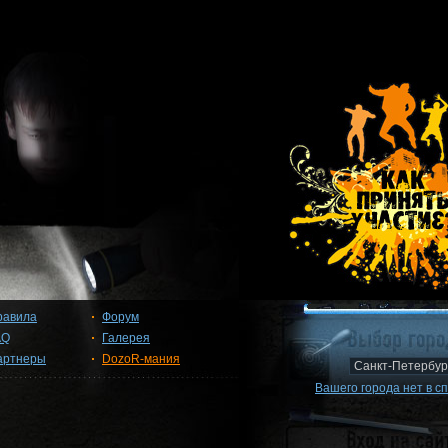
равила
Форум
AQ
Галерея
артнеры
DozoR-мания
Вашего города нет в с