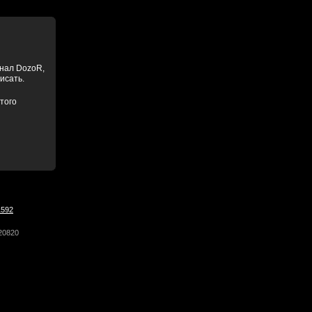
анал DozoR,
писать.
того
1592
20820