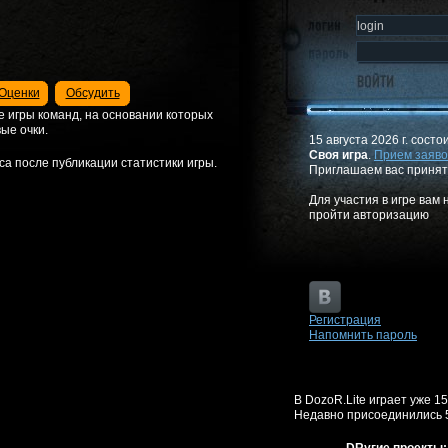
Оценки
Обсудить
е игры команд, на основании которых
ые очки.
15 августа 2026 г. состо
Своя игра
.
Прием заяво
а после публикации статистики игры.
Приглашаем вас принят
Для участия в игре вам
пройти авторизацию
Регистрация
Напомнить пароль
В DozoR.Lite играет уже 1
Недавно присоединились 