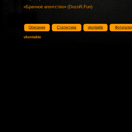
«Брачное агентство» (DozoR.Fun)
Описание
Статистика
vkontakte
Фотогале
vkontakte