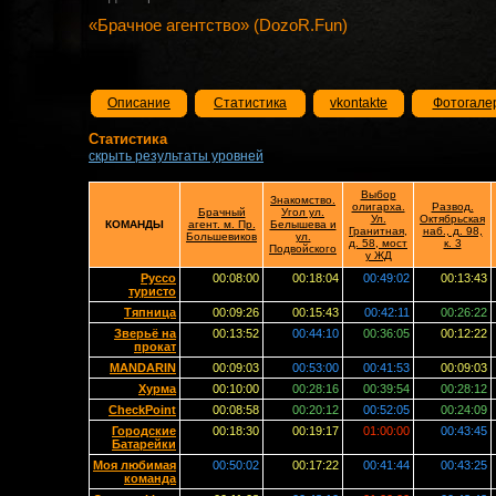
«Брачное агентство» (DozoR.Fun)
Описание
Статистика
vkontakte
Фотогале
Статистика
скрыть результаты уровней
Выбор
Знакомство.
олигарха.
Развод.
Брачный
Угол ул.
Ул.
Октябрьская
КОМАНДЫ
агент. м. Пр.
Белышева и
Гранитная,
наб., д. 98,
Большевиков
ул.
д. 58, мост
к. 3
Подвойского
у ЖД
Руссо
00:08:00
00:18:04
00:49:02
00:13:43
туристо
Тяпница
00:09:26
00:15:43
00:42:11
00:26:22
Зверьё на
00:13:52
00:44:10
00:36:05
00:12:22
прокат
MANDARIN
00:09:03
00:53:00
00:41:53
00:09:03
Хурма
00:10:00
00:28:16
00:39:54
00:28:12
CheckPoint
00:08:58
00:20:12
00:52:05
00:24:09
Городские
00:18:30
00:19:17
01:00:00
00:43:45
Батарейки
Моя любимая
00:50:02
00:17:22
00:41:44
00:43:25
команда