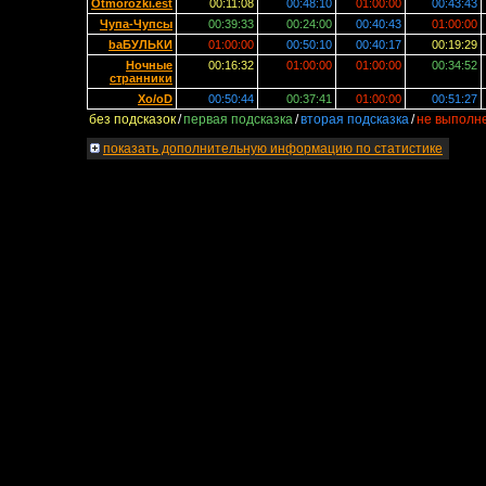
Otmorozki.est
00:11:08
00:48:10
01:00:00
00:43:43
Чупа-Чупсы
00:39:33
00:24:00
00:40:43
01:00:00
baБУЛЬКИ
01:00:00
00:50:10
00:40:17
00:19:29
Ночные
00:16:32
01:00:00
01:00:00
00:34:52
странники
Xo/oD
00:50:44
00:37:41
01:00:00
00:51:27
без подсказок
/
первая подсказка
/
вторая подсказка
/
не выполн
показать
дополнительную информацию по статистике